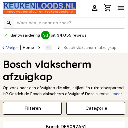
Klantwaardering
uit
34.055
reviews
9,1
Home
Bosch vlakscherm afzuigkap
Vorige
Bosch vlakscherm
afzuigkap
Op zoek naar een afzuigkap die slim, stijlvol én ruimtebesparend
is? Ontdek de Bosch vlakscherm afzuigkap! Deze slimme
meer...
afzuigkap schuif je eenvoudig uit wanneer je aan het koken bent.
Hij is niet alleen krachtig, maar ook heerlijk stil. Zo geniet jij altijd
Filteren
Categorie
van een frisse keuken zonder storend lawaai. Bosch staat voor
kwaliteit en gebruiksgemak, perfect voor jouw moderne keuken.
Bekijk het assortiment en vind de afzuigkap die bij jou past.
Bosch DFS097A51