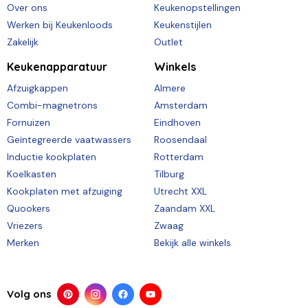
Over ons
Keukenopstellingen
Werken bij Keukenloods
Keukenstijlen
Zakelijk
Outlet
Keukenapparatuur
Winkels
Afzuigkappen
Almere
Combi-magnetrons
Amsterdam
Fornuizen
Eindhoven
Geïntegreerde vaatwassers
Roosendaal
Inductie kookplaten
Rotterdam
Koelkasten
Tilburg
Kookplaten met afzuiging
Utrecht XXL
Quookers
Zaandam XXL
Vriezers
Zwaag
Merken
Bekijk alle winkels
Volg ons