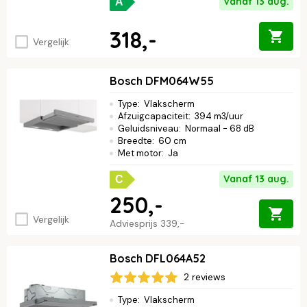
Vanaf 13 aug.
A
318,-
Vergelijk
Bosch DFM064W55
Type
:
Vlakscherm
Afzuigcapaciteit
:
394 m3/uur
Geluidsniveau
:
Normaal - 68 dB
Breedte
:
60 cm
Met motor
:
Ja
Vanaf 13 aug.
C
250,-
Vergelijk
Adviesprijs
339,-
Bosch DFL064A52
2 reviews
Type
:
Vlakscherm