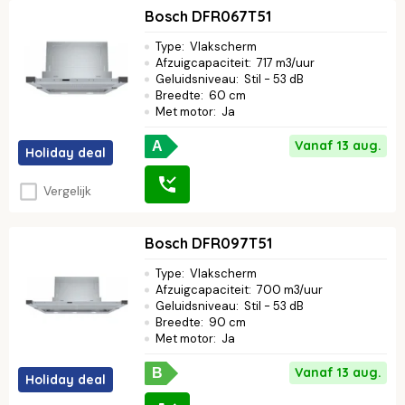
Bosch DFR067T51
Type
:
Vlakscherm
Afzuigcapaciteit
:
717 m3/uur
Geluidsniveau
:
Stil - 53 dB
Breedte
:
60 cm
Met motor
:
Ja
Vanaf 13 aug.
A
Holiday deal
Vergelijk
Bosch DFR097T51
Type
:
Vlakscherm
Afzuigcapaciteit
:
700 m3/uur
Geluidsniveau
:
Stil - 53 dB
Breedte
:
90 cm
Met motor
:
Ja
Vanaf 13 aug.
B
Holiday deal