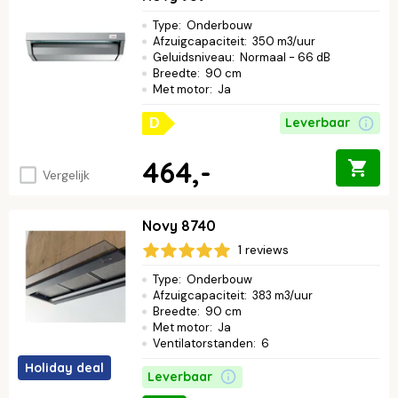
nog je kookervaring en bekijk onze selectie.
Type
:
Onderbouw
Afzuigcapaciteit
:
350 m3/uur
Geluidsniveau
:
Normaal - 66 dB
Breedte
:
90 cm
Met motor
:
Ja
Leverbaar
D
464,-
Vergelijk
Novy 8740
1 reviews
Type
:
Onderbouw
Afzuigcapaciteit
:
383 m3/uur
Breedte
:
90 cm
Met motor
:
Ja
Ventilatorstanden
:
6
Holiday deal
Leverbaar