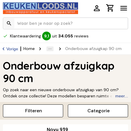
Klantwaardering
uit
34.055
reviews
9,1
Home
Onderbouw afzuigkap 90 cm
Vorige
Onderbouw afzuigkap
90 cm
Op zoek naar een nieuwe onderbouw afzuigkap van 90 cm?
Ontdek onze collectie! Deze modellen besparen ruimte en
meer...
passen perfect in elke keukenstijl. Met een van onze
afzuigkappen houd je jouw keuken altijd fris en uitnodigend. Of je
Filteren
Categorie
nu bakt, braadt of sauteert, ze verminderen ongewenste
geurtjes effectief. Dankzij de diverse ontwerpen vind je altijd een
afzuigkap die naadloos in jouw keuken past. Verbeter vandaag
Novy 939