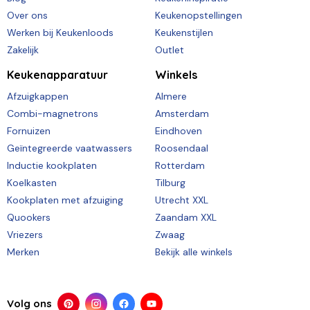
Over ons
Keukenopstellingen
Werken bij Keukenloods
Keukenstijlen
Zakelijk
Outlet
Keukenapparatuur
Winkels
Afzuigkappen
Almere
Combi-magnetrons
Amsterdam
Fornuizen
Eindhoven
Geïntegreerde vaatwassers
Roosendaal
Inductie kookplaten
Rotterdam
Koelkasten
Tilburg
Kookplaten met afzuiging
Utrecht XXL
Quookers
Zaandam XXL
Vriezers
Zwaag
Merken
Bekijk alle winkels
Volg ons