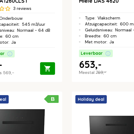
DA1260CLST
Miele DAS 4620
3 reviews
Type
:
Vlakscherm
Onderbouw
Afzuigcapaciteit
:
600 m
capaciteit
:
545 m3/uur
Geluidsniveau
:
Normaal 
sniveau
:
Normaal - 64 dB
Breedte
:
60 cm
te
:
60 cm
Met motor
:
Ja
otor
:
Ja
Leverbaar
ar
653,-
-
Meestal
769,-
js
569,-
B
eal
Holiday deal