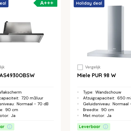
A+++
eal
Holiday deal
ijk
Vergelijk
 DAS4930OBSW
Miele PUR 98 W
Vlakscherm
Type
:
Wandschouw
capaciteit
:
720 m3/uur
Afzuigcapaciteit
:
650 m3
sniveau
:
Normaal - 70 dB
Geluidsniveau
:
Normaal 
te
:
90 cm
Breedte
:
90 cm
otor
:
Ja
Met motor
:
Ja
ar
Leverbaar