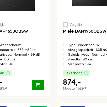
ijk
Vergelijk
 DAH1650OBSW
Miele DAH1950OBSW
Wandschouw
Type
:
Wandschouw
capaciteit
:
635 m3/uur
Afzuigcapaciteit
:
635 m3
sniveau
:
Normaal - 69 dB
Geluidsniveau
:
Normaal 
te
:
60 cm
Breedte
:
90 cm
otor
:
Ja
Met motor
:
Ja
ar
Leverbaar
-
874,-
29,-
Meestal
1029,-