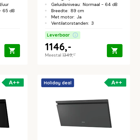
/uur
Geluidsniveau
:
Normaal - 64 dB
- 65 dB
Breedte
:
89 cm
Met motor
:
Ja
Ventilatorstanden
:
3
Leverbaar
1146,-
Meestal
1349,-
A++
A++
Holiday deal