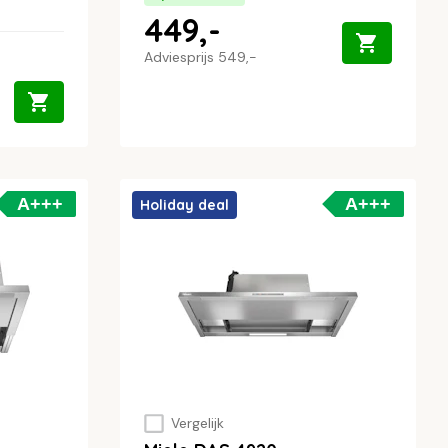
449,-
Adviesprijs
549,-
A+++
A+++
Holiday deal
Vergelijk