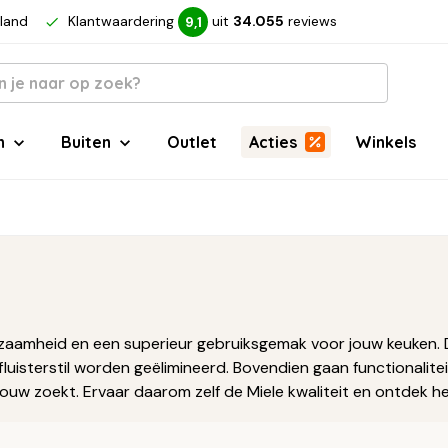
rland
Klantwaardering
uit
34.055
reviews
9,1
n
Buiten
Outlet
Acties
Winkels
urzaamheid en een superieur gebruiksgemak voor jouw keuken. D
isterstil worden geëlimineerd. Bovendien gaan functionaliteit
ouw zoekt. Ervaar daarom zelf de Miele kwaliteit en ontdek h