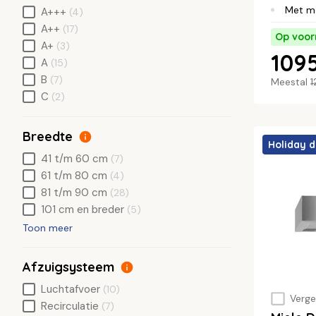
Met m
A+++
(4)
A++
(17)
Op voor
A+
(3)
1095
A
(15)
B
(7)
Meestal
1
C
(2)
Breedte
Holiday d
41 t/m 60 cm
(7)
61 t/m 80 cm
(4)
81 t/m 90 cm
(28)
101 cm en breder
(5)
Toon meer
Afzuigsysteem
Luchtafvoer
(10)
Vergel
Recirculatie
(7)