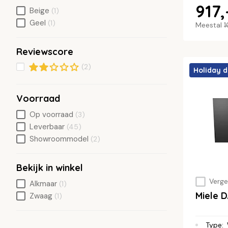
917,
Beige
(1)
Geel
(1)
Meestal
1
Reviewscore
(2)
Holiday d
Voorraad
Op voorraad
(3)
Leverbaar
(45)
Showroommodel
(2)
Bekijk in winkel
Vergel
Alkmaar
(1)
Miele
Zwaag
(1)
Type
: