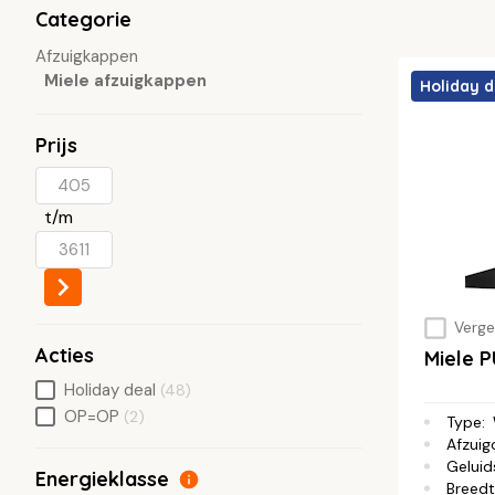
Categorie
Afzuigkappen
Miele afzuigkappen
Holiday d
Prijs
t/m
Vergel
Acties
Miele
Holiday deal
(48)
OP=OP
(2)
Type
:
Afzuig
Geluid
Energieklasse
Breed