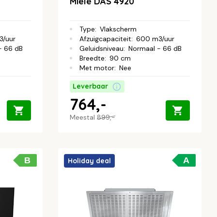
Miele DAS 4920
Type
:
Vlakscherm
3/uur
Afzuigcapaciteit
:
600 m3/uur
- 66 dB
Geluidsniveau
:
Normaal - 66 dB
Breedte
:
90 cm
Met motor
:
Nee
Leverbaar
764,-
Meestal
899,-
B
A
Holiday deal