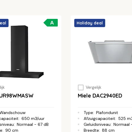
A
eal
Holiday deal
ijk
Vergelijk
 PUR98WMASW
Miele DAC2940ED
Wandschouw
Type
:
Plafondunit
capaciteit
:
650 m3/uur
Afzuigcapaciteit
:
525 m3
sniveau
:
Normaal - 67 dB
Geluidsniveau
:
Normaal -
te
:
90 cm
Breedte
:
88 cm