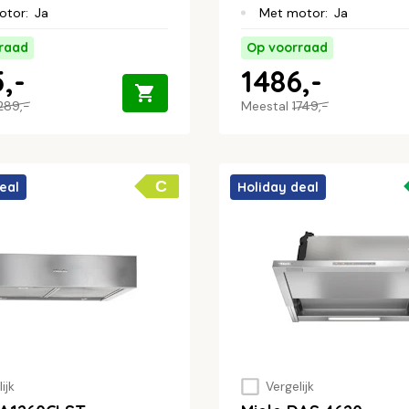
otor
:
Ja
Met motor
:
Ja
raad
Op voorraad
,-
1486,-
289,-
Meestal
1749,-
C
eal
Holiday deal
ijk
Vergelijk