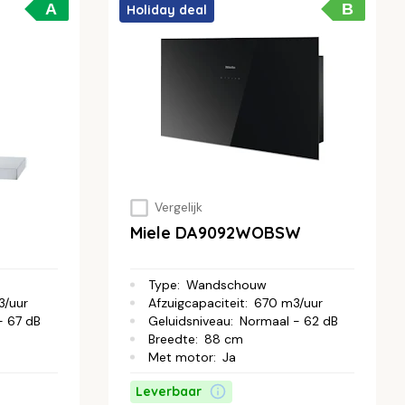
A
B
Holiday deal
Vergelijk
Miele DA9092WOBSW
Type
:
Wandschouw
/uur
Afzuigcapaciteit
:
670 m3/uur
- 67 dB
Geluidsniveau
:
Normaal - 62 dB
Breedte
:
88 cm
Met motor
:
Ja
Leverbaar