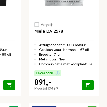
Vergelijk
Miele DA 2578
Afzuigcapaciteit
:
600 m3/uur
/uur
Geluidsniveau
:
Normaal - 67 dB
- 69 dB
Breedte
:
71 cm
Met motor
:
Nee
Communicatie met kookplaat
:
Ja
Leverbaar
891,-
Meestal
1049,-