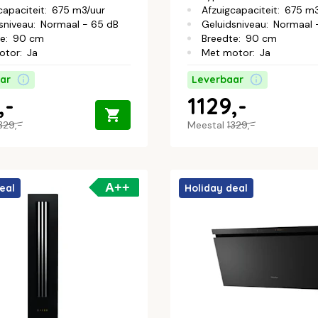
capaciteit
:
675 m3/uur
Afzuigcapaciteit
:
675 m3
sniveau
:
Normaal - 65 dB
Geluidsniveau
:
Normaal 
te
:
90 cm
Breedte
:
90 cm
otor
:
Ja
Met motor
:
Ja
ar
Leverbaar
,-
1129,-
329,-
Meestal
1329,-
A++
eal
Holiday deal