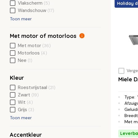
Vlakscherm
(5)
Holiday d
Wandschouw
(17)
Toon meer
Met motor of motorloos
Met motor
(36)
Motorloos
(4)
Nee
(1)
Vergel
Kleur
Miele
Roestvrijstaal
(21)
Zwart
(19)
Type
:
Wit
(4)
Afzuig
Geluid
Grijs
(3)
Breed
Toon meer
Met m
Leverba
Accentkleur