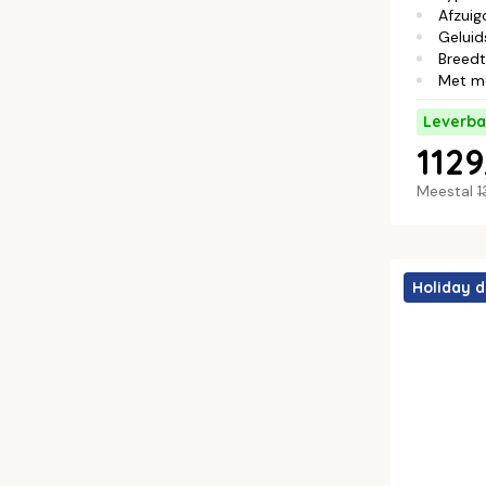
Afzuig
Geluid
Breed
Met m
Leverba
1129
Meestal
1
Holiday d