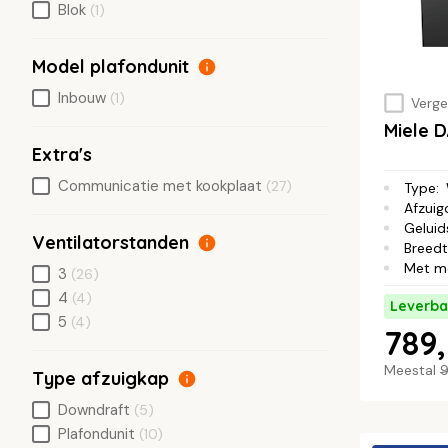
Blok
(1)
Model plafondunit
Inbouw
(1)
Vergel
Miele
Extra's
Communicatie met kookplaat
(27)
Type
:
Afzuig
Geluid
Ventilatorstanden
Breed
Met m
3
(26)
4
(4)
Leverba
5
(4)
789,
Meestal
9
Type afzuigkap
Downdraft
(5)
Plafondunit
(10)