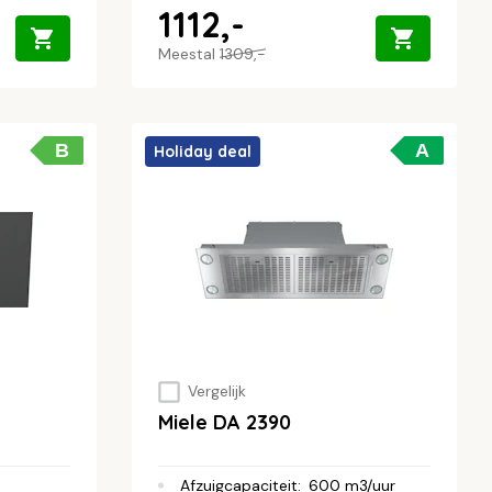
1112,-
Meestal
1309,-
B
A
Holiday deal
Vergelijk
Miele DA 2390
Afzuigcapaciteit
:
600 m3/uur