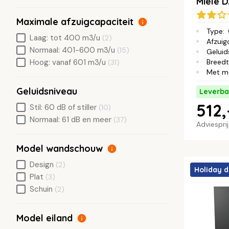
Miele 
Maximale afzuigcapaciteit
Type
:
Laag: tot 400 m3/u
(2)
Afzuig
Normaal: 401-600 m3/u
(15)
Geluid
Breed
Hoog: vanaf 601 m3/u
(31)
Met m
Geluidsniveau
Leverba
512,
Stil: 60 dB of stiller
(10)
Normaal: 61 dB en meer
(37)
Adviespri
Model wandschouw
Design
(2)
Holiday d
Plat
(3)
Schuin
(2)
Model eiland