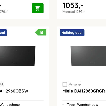
-
1053,-
079,-
Meestal
1239,-
B
eal
Holiday deal
ijk
Vergelijk
 DAH2960OBSW
Miele DAH2960GRGR
Wandschouw
Type
:
Wandschouw