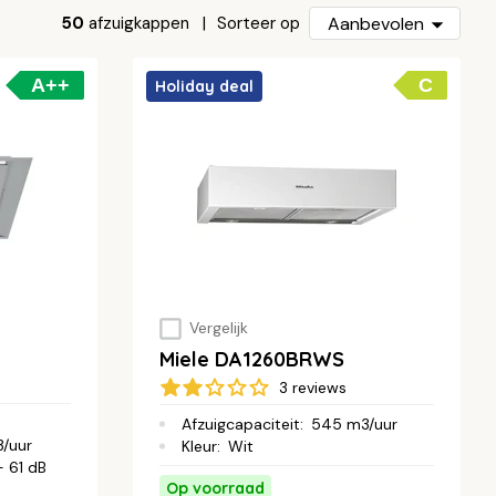
50
afzuigkappen
Aanbevolen
Sorteer op
A++
C
Holiday deal
Vergelijk
Miele DA1260BRWS
3 reviews
Afzuigcapaciteit
:
545 m3/uur
/uur
Kleur
:
Wit
 61 dB
Op voorraad