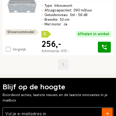
Type
:
Inbouwunit
Afzuigcapaciteit
:
390 m3/uur
Geluidsniveau
:
Stil - 56 dB
Breedte
:
53 cm
Met motor
:
Ja
Showroommodel
Afhalen in winkel
C
256,-
Vergelijk
Adviesprijs
419,-
1
Blijf op de hoogte
Boordevol acties, laatste nieuws en de laatste innovaties in je
mailbox