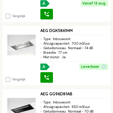
Vanaf 13 aug.
A
Vergelijk
AEG DGK5861HM
Type
:
Inbouwunit
Afzuigcapaciteit
:
700 m3/uur
Geluidsniveau
:
Normaal - 74 dB
Breedte
:
77 cm
Met motor
:
Ja
Leverbaar
A
Vergelijk
AEG GG96D81AB
Type
:
Inbouwunit
Afzuigcapaciteit
:
650 m3/uur
Geluidsniveau
:
Normaal - 70 dB