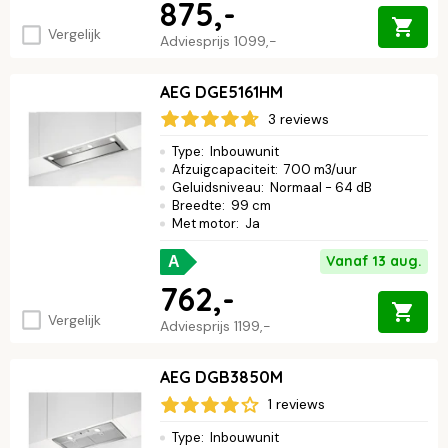
875,-
Vergelijk
Adviesprijs
1099,-
AEG DGE5161HM
3 reviews
Type
:
Inbouwunit
Afzuigcapaciteit
:
700 m3/uur
Geluidsniveau
:
Normaal - 64 dB
Breedte
:
99 cm
Met motor
:
Ja
Vanaf 13 aug.
A
762,-
Vergelijk
Adviesprijs
1199,-
AEG DGB3850M
1 reviews
Type
:
Inbouwunit