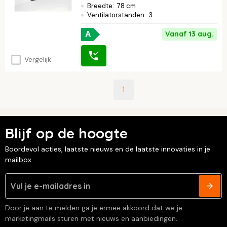
Breedte
:
78 cm
Ventilatorstanden
:
3
Vanaf 13 aug.
A
Vergelijk
1
Blijf op de hoogte
Boordevol acties, laatste nieuws en de laatste innovaties in je
mailbox
Door je aan te melden ga je ermee akkoord dat we je
marketingmails sturen met nieuws en aanbiedingen.