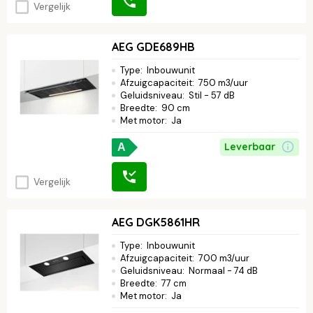
Vergelijk
AEG GDE689HB
Type
:
Inbouwunit
Afzuigcapaciteit
:
750 m3/uur
Geluidsniveau
:
Stil - 57 dB
Breedte
:
90 cm
Met motor
:
Ja
Leverbaar
A
Vergelijk
AEG DGK5861HR
Type
:
Inbouwunit
Afzuigcapaciteit
:
700 m3/uur
Geluidsniveau
:
Normaal - 74 dB
Breedte
:
77 cm
Met motor
:
Ja