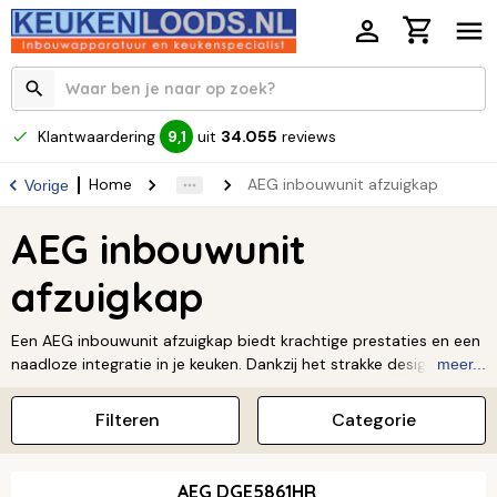
Klantwaardering
uit
34.055
reviews
9,1
Home
AEG inbouwunit afzuigkap
Vorige
AEG inbouwunit
afzuigkap
Een AEG inbouwunit afzuigkap biedt krachtige prestaties en een
naadloze integratie in je keuken. Dankzij het strakke design en de
meer...
stille werking geniet je van een frisse kookomgeving zonder
afleiding. AEG staat bekend om innovatie en betrouwbaarheid,
Filteren
Categorie
perfect voor wie functionaliteit en stijl wil combineren. Ontdek
het assortiment en ervaar het gemak van een AEG inbouwunit
afzuigkap!
AEG DGE5861HR