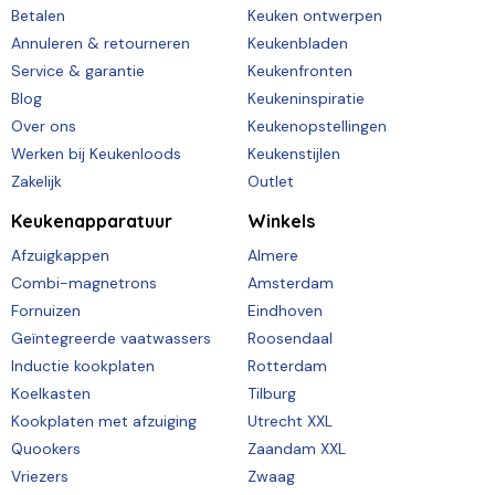
Betalen
Keuken ontwerpen
Annuleren & retourneren
Keukenbladen
Service & garantie
Keukenfronten
Blog
Keukeninspiratie
Over ons
Keukenopstellingen
Werken bij Keukenloods
Keukenstijlen
Zakelijk
Outlet
Keukenapparatuur
Winkels
Afzuigkappen
Almere
Combi-magnetrons
Amsterdam
Fornuizen
Eindhoven
Geïntegreerde vaatwassers
Roosendaal
Inductie kookplaten
Rotterdam
Koelkasten
Tilburg
Kookplaten met afzuiging
Utrecht XXL
Quookers
Zaandam XXL
Vriezers
Zwaag