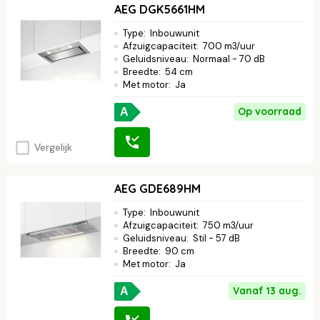
AEG DGK5661HM
Type
:
Inbouwunit
Afzuigcapaciteit
:
700 m3/uur
Geluidsniveau
:
Normaal - 70 dB
Breedte
:
54 cm
Met motor
:
Ja
Op voorraad
A
Vergelijk
AEG GDE689HM
Type
:
Inbouwunit
Afzuigcapaciteit
:
750 m3/uur
Geluidsniveau
:
Stil - 57 dB
Breedte
:
90 cm
Met motor
:
Ja
Vanaf 13 aug.
A