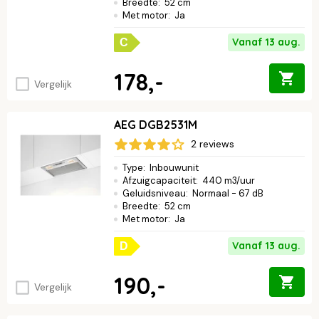
Breedte
:
52 cm
Met motor
:
Ja
Vanaf 13 aug.
C
178,-
Vergelijk
AEG DGB2531M
2 reviews
Type
:
Inbouwunit
Afzuigcapaciteit
:
440 m3/uur
Geluidsniveau
:
Normaal - 67 dB
Breedte
:
52 cm
Met motor
:
Ja
Vanaf 13 aug.
D
190,-
Vergelijk