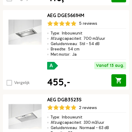
AEG DGE5661HM
5 reviews
Type
:
Inbouwunit
Afzuigcapaciteit
:
700 m3/uur
Geluidsniveau
:
Stil - 54 dB
Breedte
:
54 cm
Met motor
:
Ja
Vanaf 13 aug.
A
455,-
Vergelijk
AEG DGB3523S
2 reviews
Type
:
Inbouwunit
Afzuigcapaciteit
:
330 m3/uur
Geluidsniveau
:
Normaal - 63 dB