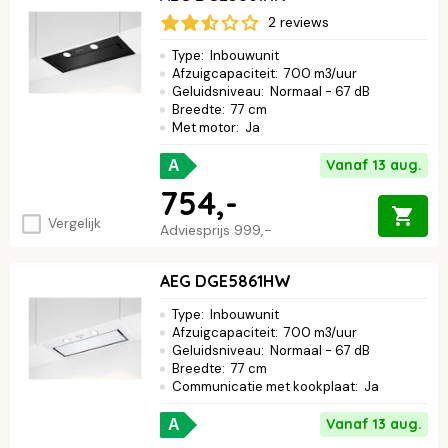
2 reviews
Type
:
Inbouwunit
Afzuigcapaciteit
:
700 m3/uur
Geluidsniveau
:
Normaal - 67 dB
Breedte
:
77 cm
Met motor
:
Ja
Vanaf 13 aug.
A
754,-
Vergelijk
Adviesprijs
999,-
AEG DGE5861HW
Type
:
Inbouwunit
Afzuigcapaciteit
:
700 m3/uur
Geluidsniveau
:
Normaal - 67 dB
Breedte
:
77 cm
Communicatie met kookplaat
:
Ja
Vanaf 13 aug.
A