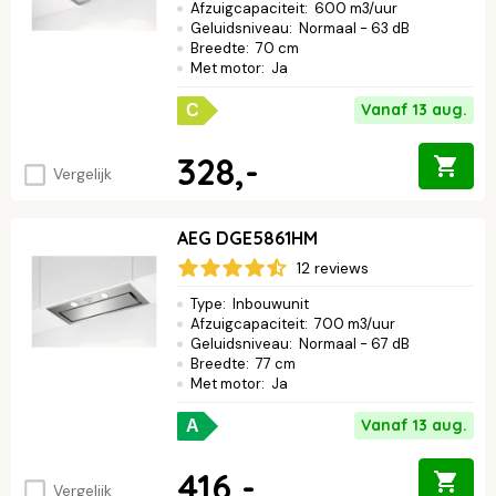
Afzuigcapaciteit
:
600 m3/uur
Geluidsniveau
:
Normaal - 63 dB
Breedte
:
70 cm
Met motor
:
Ja
Vanaf 13 aug.
C
328,-
Vergelijk
AEG DGE5861HM
12 reviews
Type
:
Inbouwunit
Afzuigcapaciteit
:
700 m3/uur
Geluidsniveau
:
Normaal - 67 dB
Breedte
:
77 cm
Met motor
:
Ja
Vanaf 13 aug.
A
416,-
Vergelijk