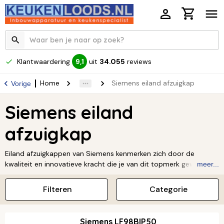
Klantwaardering
uit
34.055
reviews
9,1
Home
Siemens eiland afzuigkap
Vorige
Siemens eiland
afzuigkap
Eiland afzuigkappen van Siemens kenmerken zich door de
kwaliteit en innovatieve kracht die je van dit topmerk gewend
meer...
bent. Eiland afzuigkappen worden bevestigd aan het plafond en
voornamelijk gebruikt in combinatie met een kookeiland. Deze
Filteren
Categorie
blikvangers zijn gemaakt van RVS en beschikken over tip- of
druktoetsen. Een Siemens eiland afzuigkap maakt elke keuken
helemaal af. Lees meer over
Siemens keukenapparatuur
.
Siemens LF98BIP50