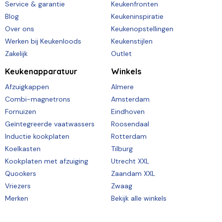
Service & garantie
Keukenfronten
Blog
Keukeninspiratie
Over ons
Keukenopstellingen
Werken bij Keukenloods
Keukenstijlen
Zakelijk
Outlet
Keukenapparatuur
Winkels
Afzuigkappen
Almere
Combi-magnetrons
Amsterdam
Fornuizen
Eindhoven
Geïntegreerde vaatwassers
Roosendaal
Inductie kookplaten
Rotterdam
Koelkasten
Tilburg
Kookplaten met afzuiging
Utrecht XXL
Quookers
Zaandam XXL
Vriezers
Zwaag
Merken
Bekijk alle winkels