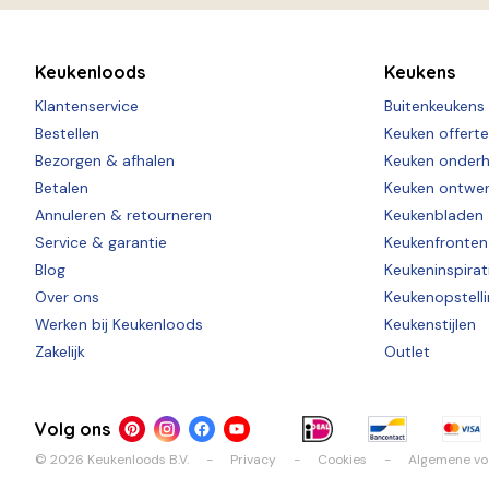
Keukenloods
Keukens
Klantenservice
Buitenkeukens
Bestellen
Keuken offert
Bezorgen & afhalen
Keuken onder
Betalen
Keuken ontwe
Annuleren & retourneren
Keukenbladen
Service & garantie
Keukenfronten
Blog
Keukeninspirat
Over ons
Keukenopstell
Werken bij Keukenloods
Keukenstijlen
Zakelijk
Outlet
Volg ons
© 2026 Keukenloods B.V.
Privacy
Cookies
Algemene v