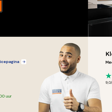
Kl
icepagina
Mee
9,0
:00 uur