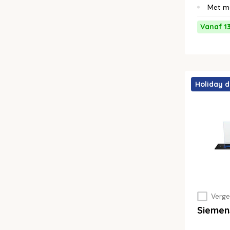
Met m
Vanaf 1
Holiday d
Vergel
Sieme