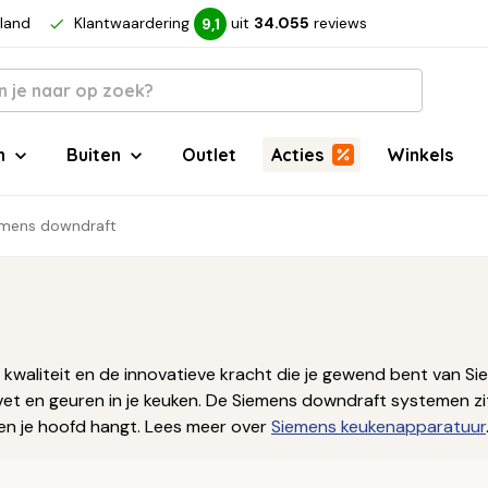
rland
Klantwaardering
uit
34.055
reviews
9,1
n
Buiten
Outlet
Acties
Winkels
mens downdraft
kwaliteit en de innovatieve kracht die je gewend bent van S
, vet en geuren in je keuken. De Siemens downdraft systemen 
en je hoofd hangt. Lees meer over
Siemens keukenapparatuur