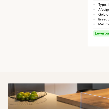
Type
:
Afzuig
Geluid
Breed
Met m
Leverba