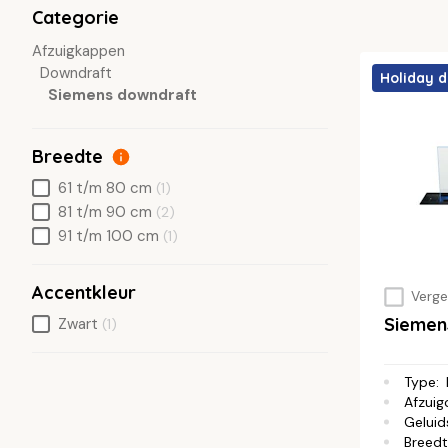
Categorie
Afzuigkappen
Downdraft
Holiday d
Siemens downdraft
Breedte
61 t/m 80 cm
(1)
81 t/m 90 cm
(2)
91 t/m 100 cm
(1)
Accentkleur
Vergel
Sieme
Zwart
(1)
Type
:
Afzuig
Geluid
Breed