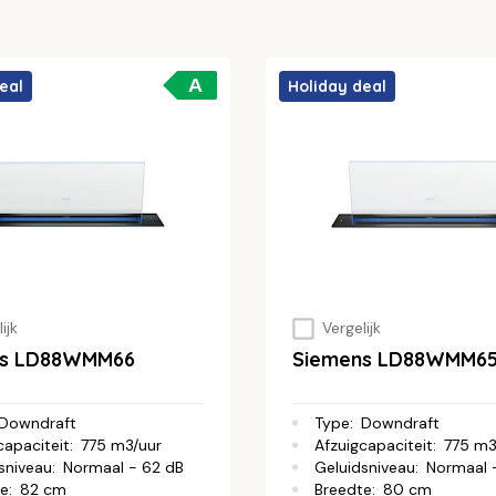
A
eal
Holiday deal
ijk
Vergelijk
ns LD88WMM66
Siemens LD88WMM6
Downdraft
Type
:
Downdraft
capaciteit
:
775 m3/uur
Afzuigcapaciteit
:
775 m3
sniveau
:
Normaal - 62 dB
Geluidsniveau
:
Normaal 
te
:
82 cm
Breedte
:
80 cm