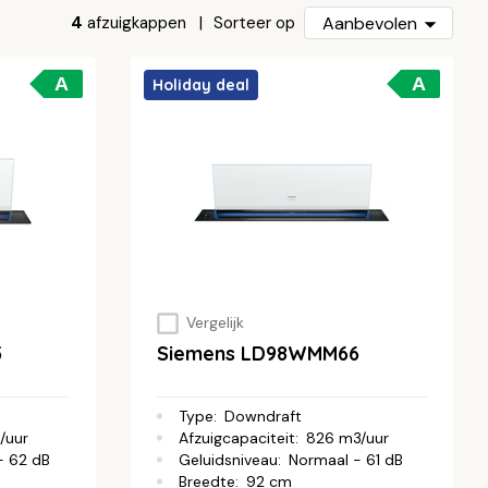
4
afzuigkappen
Aanbevolen
Sorteer op
A
A
Holiday deal
Vergelijk
5
Siemens LD98WMM66
Type
:
Downdraft
/uur
Afzuigcapaciteit
:
826 m3/uur
- 62 dB
Geluidsniveau
:
Normaal - 61 dB
Breedte
:
92 cm