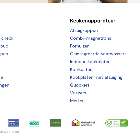
Keukenapparatuur
Afzuigkappen
e check
Combi-magnetrons
houd
Fornuizen
rpen
Geïntegreerde vaatwassers
Inductie kookplaten
Koelkasten
ie
Kookplaten met afzuiging
ingen
Quookers
Vriezers
Merken
oorwaarden