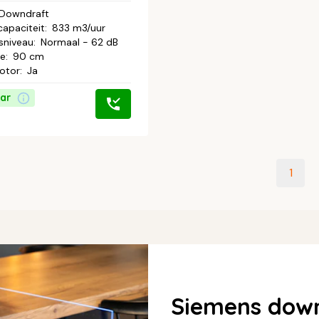
Downdraft
capaciteit
:
833 m3/uur
sniveau
:
Normaal - 62 dB
te
:
90 cm
otor
:
Ja
ar
1
Siemens down