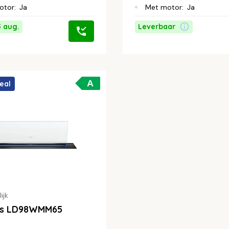
otor
:
Ja
Met motor
:
Ja
3 aug.
Leverbaar
A
eal
ijk
ns LD98WMM65