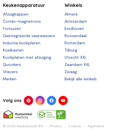
Keukenapparatuur
Winkels
Afzuigkappen
Almere
Combi-magnetrons
Amsterdam
Fornuizen
Eindhoven
Geïntegreerde vaatwassers
Roosendaal
Inductie kookplaten
Rotterdam
Koelkasten
Tilburg
Kookplaten met afzuiging
Utrecht XXL
Quookers
Zaandam XXL
Vriezers
Zwaag
Merken
Bekijk alle winkels
Volg ons
© 2026 Keukenloods B.V.
Privacy
Cookies
Algemene