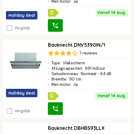
Met motor
:
Ja
Vanaf 14 aug.
C
Holiday deal
Vergelijk
Bauknecht DNV5390IN/1
1 reviews
Type
:
Vlakscherm
Afzuigcapaciteit
:
691 m3/uur
Geluidsniveau
:
Normaal - 64 dB
Breedte
:
90 cm
Met motor
:
Ja
Holiday deal
Vanaf 14 aug.
C
Vergelijk
Bauknecht DBHBS93LLX