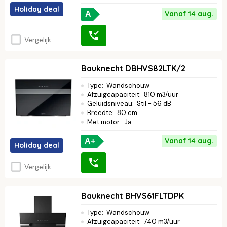
Holiday deal
Vanaf 14 aug.
A
Vergelijk
Bauknecht DBHVS82LTK/2
Type
:
Wandschouw
Afzuigcapaciteit
:
810 m3/uur
Geluidsniveau
:
Stil - 56 dB
Breedte
:
80 cm
Met motor
:
Ja
Vanaf 14 aug.
A+
Holiday deal
Vergelijk
Bauknecht BHVS61FLTDPK
Type
:
Wandschouw
Afzuigcapaciteit
:
740 m3/uur