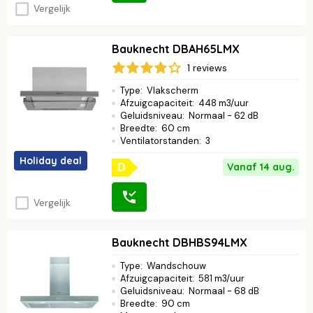
Vergelijk
Bauknecht DBAH65LMX
1 reviews
Type
:
Vlakscherm
Afzuigcapaciteit
:
448 m3/uur
Geluidsniveau
:
Normaal - 62 dB
Breedte
:
60 cm
Ventilatorstanden
:
3
Holiday deal
Vanaf 14 aug.
D
Vergelijk
Bauknecht DBHBS94LMX
Type
:
Wandschouw
Afzuigcapaciteit
:
581 m3/uur
Geluidsniveau
:
Normaal - 68 dB
Breedte
:
90 cm