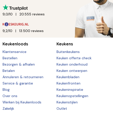
9,0/10
20.555 reviews
9,2/10
13.500 reviews
Keukenloods
Keukens
Klantenservice
Buitenkeukens
Bestellen
Keuken offerte check
Bezorgen & afhalen
Keuken onderhoud
Betalen
Keuken ontwerpen
Annuleren & retourneren
Keukenbladen
Service & garantie
Keukenfronten
Blog
Keukeninspiratie
Over ons
Keukenopstellingen
Werken bij Keukenloods
Keukenstijlen
Zakelijk
Outlet