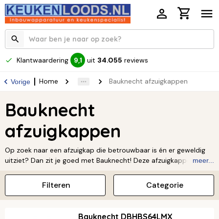
Klantwaardering
uit
34.055
reviews
9,1
Home
Bauknecht afzuigkappen
Vorige
Bauknecht
afzuigkappen
Op zoek naar een afzuigkap die betrouwbaar is én er geweldig
uitziet? Dan zit je goed met Bauknecht! Deze afzuigkappen
meer...
houden je keuken heerlijk fris en vrij van kookdampen. Zo kun jij je
helemaal uitleven in de keuken. Benieuwd geworden? Kom het
Filteren
Categorie
assortiment ontdekken bij Keukenloods en vind de Bauknecht
afzuigkap die helemaal bij jou past.
Bauknecht DBHBS64LMX