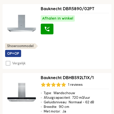
Bauknecht DBR5890/02PT
Afhalen in winkel
Showroommodel
OP=OP
Vergelijk
Bauknecht DBHBS92LTIX/1
1 reviews
Type
:
Wandschouw
Afzuigcapaciteit
:
720 m3/uur
Geluidsniveau
:
Normaal - 62 dB
Breedte
:
90 cm
Met motor
:
Ja