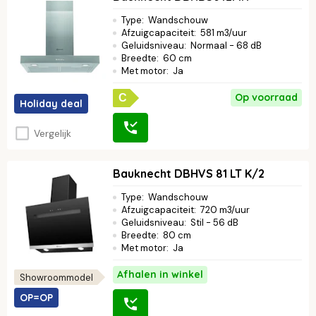
Type
:
Wandschouw
Afzuigcapaciteit
:
581 m3/uur
Geluidsniveau
:
Normaal - 68 dB
Breedte
:
60 cm
Met motor
:
Ja
Op voorraad
C
Holiday deal
Vergelijk
Bauknecht DBHVS 81 LT K/2
Type
:
Wandschouw
Afzuigcapaciteit
:
720 m3/uur
Geluidsniveau
:
Stil - 56 dB
Breedte
:
80 cm
Met motor
:
Ja
Afhalen in winkel
Showroommodel
OP=OP