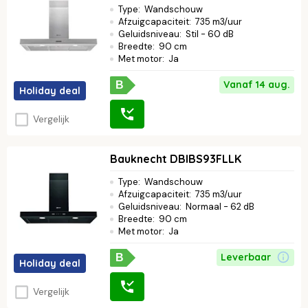
Type
:
Wandschouw
Afzuigcapaciteit
:
735 m3/uur
Geluidsniveau
:
Stil - 60 dB
Breedte
:
90 cm
Met motor
:
Ja
Vanaf 14 aug.
B
Holiday deal
Vergelijk
Bauknecht DBIBS93FLLK
Type
:
Wandschouw
Afzuigcapaciteit
:
735 m3/uur
Geluidsniveau
:
Normaal - 62 dB
Breedte
:
90 cm
Met motor
:
Ja
Leverbaar
B
Holiday deal
Vergelijk