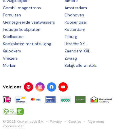
Afzuigkappen
Almere
Combi-magnetrons
Amsterdam
Fornuizen
Eindhoven
Geïntegreerde vaatwassers
Roosendaal
Inductie kookplaten
Rotterdam
Koelkasten
Tilburg
Kookplaten met afzuiging
Utrecht XXL
Quookers
Zaandam XXL
Vriezers
Zwaag
Merken
Bekijk alle winkels
Volg ons
© 2026 Keukenloods B.V.
Privacy
Cookies
Algemene
voorwaarden