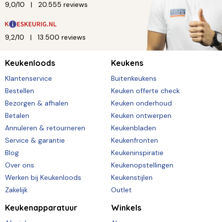
9,0/10
20.555 reviews
9,2/10
13.500 reviews
Keukenloods
Keukens
Klantenservice
Buitenkeukens
Bestellen
Keuken offerte check
Bezorgen & afhalen
Keuken onderhoud
Betalen
Keuken ontwerpen
Annuleren & retourneren
Keukenbladen
Service & garantie
Keukenfronten
Blog
Keukeninspiratie
Over ons
Keukenopstellingen
Werken bij Keukenloods
Keukenstijlen
Zakelijk
Outlet
Keukenapparatuur
Winkels