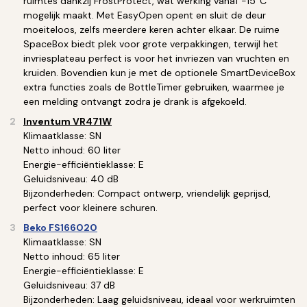
ruimtes dankzij FrostProtect, wat werking vanaf -15°C
mogelijk maakt. Met EasyOpen opent en sluit de deur
moeiteloos, zelfs meerdere keren achter elkaar. De ruime
SpaceBox biedt plek voor grote verpakkingen, terwijl het
invriesplateau perfect is voor het invriezen van vruchten en
kruiden. Bovendien kun je met de optionele SmartDeviceBox
extra functies zoals de BottleTimer gebruiken, waarmee je
een melding ontvangt zodra je drank is afgekoeld.
Inventum
VR471W
Klimaatklasse: SN
Netto inhoud: 60 liter
Energie-efficiëntieklasse: E
Geluidsniveau: 40 dB
Bijzonderheden: Compact ontwerp, vriendelijk geprijsd,
perfect voor kleinere schuren.
Beko FS166020
Klimaatklasse: SN
Netto inhoud: 65 liter
Energie-efficiëntieklasse: E
Geluidsniveau: 37 dB
Bijzonderheden: Laag geluidsniveau, ideaal voor werkruimten