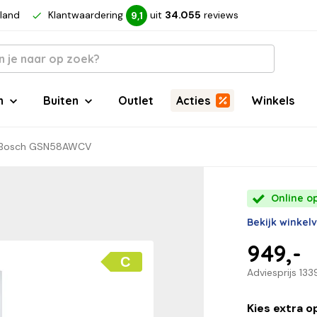
rland
Klantwaardering
uit
34.055
reviews
9,1
n
Buiten
Outlet
Acties
Winkels
Bosch GSN58AWCV
Online o
Bekijk winkel
949,-
C
Adviesprijs
133
Kies extra o