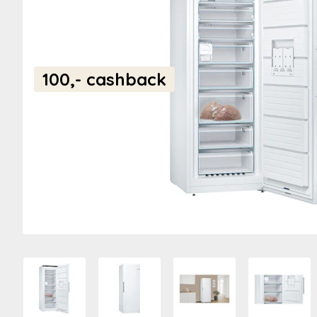
100,-
cashback