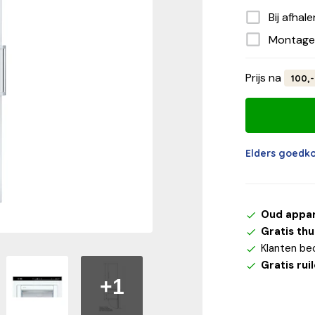
Bij afhal
Montage
Prijs na
100,-
Elders goedk
Oud appa
Gratis th
Klanten be
Gratis rui
+1