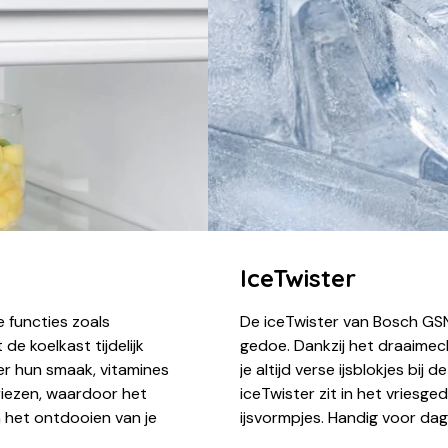
IceTwister
 functies zoals
De iceTwister van Bosch GS
e koelkast tijdelijk
gedoe. Dankzij het draaime
r hun smaak, vitamines
je altijd verse ijsblokjes bij
vriezen, waardoor het
iceTwister zit in het vriesg
na het ontdooien van je
ijsvormpjes. Handig voor dag