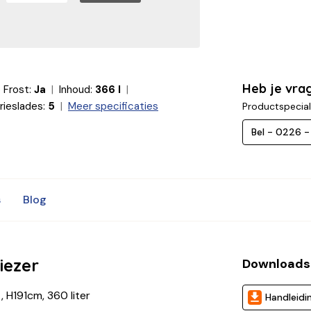
Heb je vr
 Frost:
Ja
Inhoud:
366 l
rieslades:
5
Meer specificaties
Productspecial
Bel - 0226 
s
Blog
iezer
Download
, H191cm, 360 liter
Handleidi