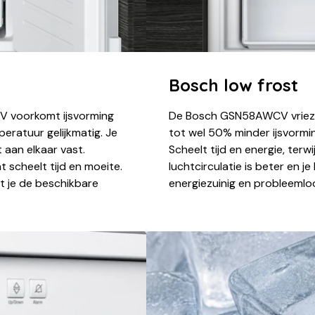
Bosch low frost
V voorkomt ijsvorming
De Bosch GSN58AWCV vriezer
mperatuur gelijkmatig. Je
tot wel 50% minder ijsvormin
t aan elkaar vast.
Scheelt tijd en energie, terwi
 scheelt tijd en moeite.
luchtcirculatie is beter en je
t je de beschikbare
energiezuinig en probleemloo