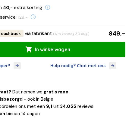
en
extra korting
40,-
service
129,-
849,-
via fabrikant
cashback
(t/m zondag 30 aug.)
In winkelwagen
oper?
Hulp nodig? Chat met ons
raat?
Dat nemen we
gratis mee
uisbezorgd
- ook in België
oordelen ons met een
9,1
uit
34.055
reviews
len
binnen 14 dagen