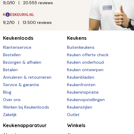
9,0/10
20.555 reviews
9,2/10
13.500 reviews
Keukenloods
Keukens
Klantenservice
Buitenkeukens
Bestellen
Keuken offerte check
Bezorgen & afhalen
Keuken onderhoud
Betalen
Keuken ontwerpen
Annuleren & retourneren
Keukenbladen
Service & garantie
Keukenfronten
Blog
Keukeninspiratie
Over ons
Keukenopstellingen
Werken bij Keukenloods
Keukenstijlen
Zakelijk
Outlet
Keukenapparatuur
Winkels