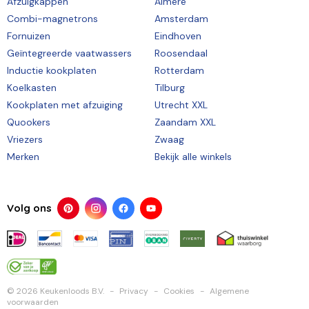
Afzuigkappen
Almere
Combi-magnetrons
Amsterdam
Fornuizen
Eindhoven
Geïntegreerde vaatwassers
Roosendaal
Inductie kookplaten
Rotterdam
Koelkasten
Tilburg
Kookplaten met afzuiging
Utrecht XXL
Quookers
Zaandam XXL
Vriezers
Zwaag
Merken
Bekijk alle winkels
Volg ons
© 2026 Keukenloods B.V.
Privacy
Cookies
Algemene
voorwaarden