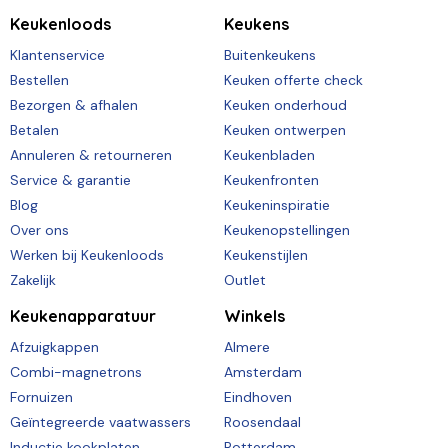
Keukenloods
Keukens
Klantenservice
Buitenkeukens
Bestellen
Keuken offerte check
Bezorgen & afhalen
Keuken onderhoud
Betalen
Keuken ontwerpen
Annuleren & retourneren
Keukenbladen
Service & garantie
Keukenfronten
Blog
Keukeninspiratie
Over ons
Keukenopstellingen
Werken bij Keukenloods
Keukenstijlen
Zakelijk
Outlet
Keukenapparatuur
Winkels
Afzuigkappen
Almere
Combi-magnetrons
Amsterdam
Fornuizen
Eindhoven
Geïntegreerde vaatwassers
Roosendaal
Inductie kookplaten
Rotterdam