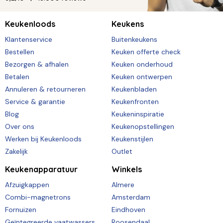
Keukenloods
Keukens
Klantenservice
Buitenkeukens
Bestellen
Keuken offerte check
Bezorgen & afhalen
Keuken onderhoud
Betalen
Keuken ontwerpen
Annuleren & retourneren
Keukenbladen
Service & garantie
Keukenfronten
Blog
Keukeninspiratie
Over ons
Keukenopstellingen
Werken bij Keukenloods
Keukenstijlen
Zakelijk
Outlet
Keukenapparatuur
Winkels
Afzuigkappen
Almere
Combi-magnetrons
Amsterdam
Fornuizen
Eindhoven
Geïntegreerde vaatwassers
Roosendaal