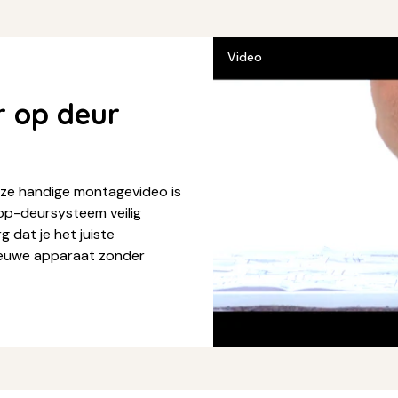
Video
r op deur
deze handige montagevideo is
-op-deursysteem veilig
g dat je het juiste
nieuwe apparaat zonder