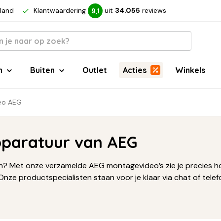
rland
Klantwaardering
uit
34.055
reviews
9,1
n
Buiten
Outlet
Acties
Winkels
eo AEG
pparatuur van AEG
wen? Met onze verzamelde AEG montagevideo’s zie je precies 
? Onze productspecialisten staan voor je klaar via chat of tele