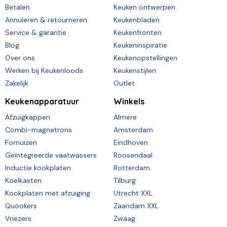
Betalen
Keuken ontwerpen
Annuleren & retourneren
Keukenbladen
Service & garantie
Keukenfronten
Blog
Keukeninspiratie
Over ons
Keukenopstellingen
Werken bij Keukenloods
Keukenstijlen
Zakelijk
Outlet
Keukenapparatuur
Winkels
Afzuigkappen
Almere
Combi-magnetrons
Amsterdam
Fornuizen
Eindhoven
Geïntegreerde vaatwassers
Roosendaal
Inductie kookplaten
Rotterdam
Koelkasten
Tilburg
Kookplaten met afzuiging
Utrecht XXL
Quookers
Zaandam XXL
Vriezers
Zwaag