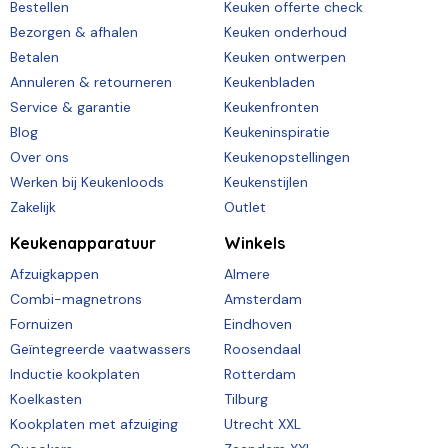
Bestellen
Keuken offerte check
Bezorgen & afhalen
Keuken onderhoud
Betalen
Keuken ontwerpen
Annuleren & retourneren
Keukenbladen
Service & garantie
Keukenfronten
Blog
Keukeninspiratie
Over ons
Keukenopstellingen
Werken bij Keukenloods
Keukenstijlen
Zakelijk
Outlet
Keukenapparatuur
Winkels
Afzuigkappen
Almere
Combi-magnetrons
Amsterdam
Fornuizen
Eindhoven
Geïntegreerde vaatwassers
Roosendaal
Inductie kookplaten
Rotterdam
Koelkasten
Tilburg
Kookplaten met afzuiging
Utrecht XXL