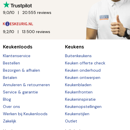
9,0/10
20.555 reviews
9,2/10
13.500 reviews
Keukenloods
Keukens
Klantenservice
Buitenkeukens
Bestellen
Keuken offerte check
Bezorgen & afhalen
Keuken onderhoud
Betalen
Keuken ontwerpen
Annuleren & retourneren
Keukenbladen
Service & garantie
Keukenfronten
Blog
Keukeninspiratie
Over ons
Keukenopstellingen
Werken bij Keukenloods
Keukenstijlen
Zakelijk
Outlet