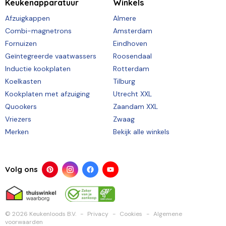
Keukenapparatuur
Winkels
Afzuigkappen
Almere
Combi-magnetrons
Amsterdam
Fornuizen
Eindhoven
Geïntegreerde vaatwassers
Roosendaal
Inductie kookplaten
Rotterdam
Koelkasten
Tilburg
Kookplaten met afzuiging
Utrecht XXL
Quookers
Zaandam XXL
Vriezers
Zwaag
Merken
Bekijk alle winkels
Volg ons
© 2026 Keukenloods B.V.
Privacy
Cookies
Algemene
voorwaarden