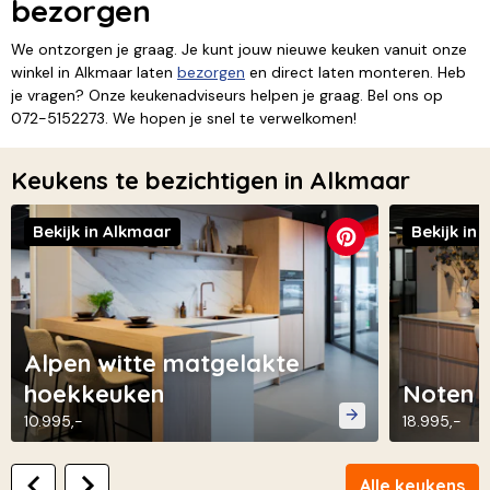
bezorgen
We ontzorgen je graag. Je kunt jouw nieuwe keuken vanuit onze
winkel in Alkmaar laten
bezorgen
en direct laten monteren. Heb
je vragen? Onze keukenadviseurs helpen je graag. Bel ons op
072-5152273. We hopen je snel te verwelkomen!
Keukens te bezichtigen in Alkmaar
Bekijk in Alkmaar
Bekijk in
Alpen witte matgelakte
hoekkeuken
Noten l
10.995,-
18.995,-
Alle keukens