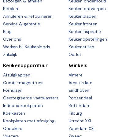
Bezorgen & afhalen
Keuken onderhoud
Betalen
Keuken ontwerpen
Annuleren & retourneren
Keukenbladen
Service & garantie
Keukenfronten
Blog
Keukeninspiratie
Over ons
Keukenopstellingen
Werken bij Keukenloods
Keukenstijlen
Zakelijk
Outlet
Keukenapparatuur
Winkels
Afzuigkappen
Almere
Combi-magnetrons
Amsterdam
Fornuizen
Eindhoven
Geïntegreerde vaatwassers
Roosendaal
Inductie kookplaten
Rotterdam
Koelkasten
Tilburg
Kookplaten met afzuiging
Utrecht XXL
Quookers
Zaandam XXL
Vriezers
Zwaag