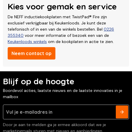
Kies voor gemak en service
De NEFF inductiekookplaten met TwistPad® Fire zijn
exclusief verkrijgbaar bij Keukenloods. Je kunt deze
telefonisch of in een van de winkels bestellen. Bel
0226
355340
voor meer informatie of bezoek een van de
Keukenloods winkels
om de kookplaten in actie te zien.
Neem contact op
Blijf op de hoogte
Boordevol acties, laatste nieuws en de laatste innovaties in je
mailbox
Door je aan te melden ga je ermee akkoord dat we je
marketingmails sturen met nieuws en aanbiedingen.