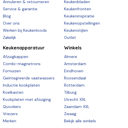
Annuleren & retourneren
Keukenbladen
Service & garantie
Keukenfronten
Blog
Keukeninspiratie
Over ons
Keukenopstellingen
Werken bij Keukenloods
Keukenstijlen
Zakelijk
Outlet
Keukenapparatuur
Winkels
Afzuigkappen
Almere
Combi-magnetrons
Amsterdam
Fornuizen
Eindhoven
Geïntegreerde vaatwassers
Roosendaal
Inductie kookplaten
Rotterdam
Koelkasten
Tilburg
Kookplaten met afzuiging
Utrecht XXL
Quookers
Zaandam XXL
Vriezers
Zwaag
Merken
Bekijk alle winkels