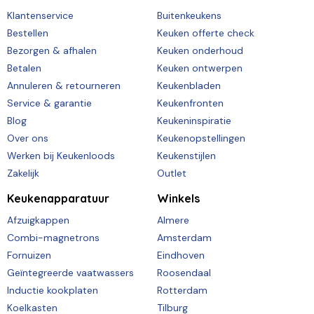
Klantenservice
Buitenkeukens
Bestellen
Keuken offerte check
Bezorgen & afhalen
Keuken onderhoud
Betalen
Keuken ontwerpen
Annuleren & retourneren
Keukenbladen
Service & garantie
Keukenfronten
Blog
Keukeninspiratie
Over ons
Keukenopstellingen
Werken bij Keukenloods
Keukenstijlen
Zakelijk
Outlet
Keukenapparatuur
Winkels
Afzuigkappen
Almere
Combi-magnetrons
Amsterdam
Fornuizen
Eindhoven
Geïntegreerde vaatwassers
Roosendaal
Inductie kookplaten
Rotterdam
Koelkasten
Tilburg