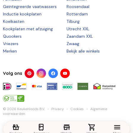
Geïntegreerde vaatwassers
Roosendaal
Inductie kookplaten
Rotterdam
Koelkasten
Tilburg
Kookplaten met afzuiging
Utrecht XXL
Quookers
Zaandam XXL
Vriezers
Zwaag
Merken
Bekijk alle winkels
Volg ons
© 2026 Keukenloods B.V.
Privacy
Cookies
Algemene
voorwaarden