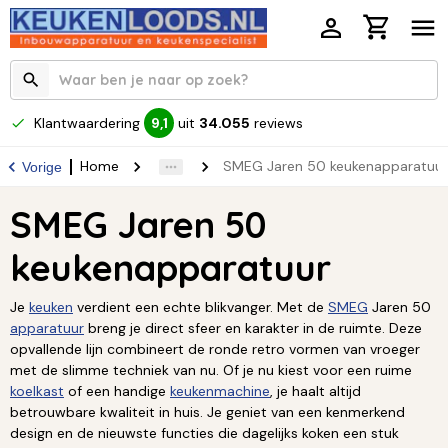
Klantwaardering
uit
34.055
reviews
9,1
Home
SMEG Jaren 50 keukenapparatuur
Vorige
SMEG Jaren 50
keukenapparatuur
Je
keuken
verdient een echte blikvanger. Met de
SMEG
Jaren 50
apparatuur
breng je direct sfeer en karakter in de ruimte. Deze
opvallende lijn combineert de ronde retro vormen van vroeger
met de slimme techniek van nu. Of je nu kiest voor een ruime
koelkast
of een handige
keukenmachine
, je haalt altijd
betrouwbare kwaliteit in huis. Je geniet van een kenmerkend
design en de nieuwste functies die dagelijks koken een stuk