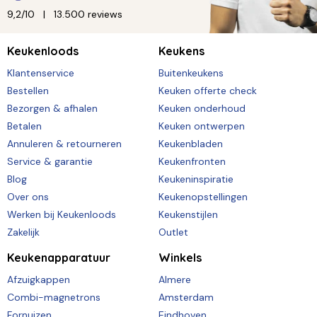
9,2/10
13.500 reviews
Keukenloods
Keukens
Klantenservice
Buitenkeukens
Bestellen
Keuken offerte check
Bezorgen & afhalen
Keuken onderhoud
Betalen
Keuken ontwerpen
Annuleren & retourneren
Keukenbladen
Service & garantie
Keukenfronten
Blog
Keukeninspiratie
Over ons
Keukenopstellingen
Werken bij Keukenloods
Keukenstijlen
Zakelijk
Outlet
Keukenapparatuur
Winkels
Afzuigkappen
Almere
Combi-magnetrons
Amsterdam
Fornuizen
Eindhoven