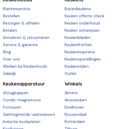
Klantenservice
Buitenkeukens
Bestellen
Keuken offerte check
Bezorgen & afhalen
Keuken onderhoud
Betalen
Keuken ontwerpen
Annuleren & retourneren
Keukenbladen
Service & garantie
Keukenfronten
Blog
Keukeninspiratie
Over ons
Keukenopstellingen
Werken bij Keukenloods
Keukenstijlen
Zakelijk
Outlet
Keukenapparatuur
Winkels
Afzuigkappen
Almere
Combi-magnetrons
Amsterdam
Fornuizen
Eindhoven
Geïntegreerde vaatwassers
Roosendaal
Inductie kookplaten
Rotterdam
Koelkasten
Tilburg