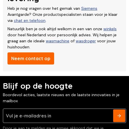
Heb je nog vragen over het gemak van
Siemens
Avantgarde? Onze productspecialisten staan voor je klaar
via
chat en telefoon
.
Natuurlijk ben je ook altijd welkom in een van onze
winkels
door heel Nederland voor persoonlijk advies. Wij helpen je
graag aan de ideale
wasmachine
of
wasdroger
voor jouw
huishouden.
Neem contact op
Blijf op de hoogte
Boordevol acties, laatste nieuws en de laatste innovaties in je
mailbox
Door je aan te melden ga je ermee akkoord dat we je