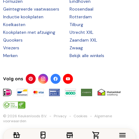
Fornuizen
Eindhoven
Geïntegreerde vaatwassers
Roosendaal
Inductie kookplaten
Rotterdam
Koelkasten
Tilburg
Kookplaten met afzuiging
Utrecht XXL
Quookers
Zaandam XXL
Vriezers
Zwaag
Merken
Bekijk alle winkels
Volg ons
© 2026 Keukenloods B.V.
Privacy
Cookies
Algemene
voorwaarden