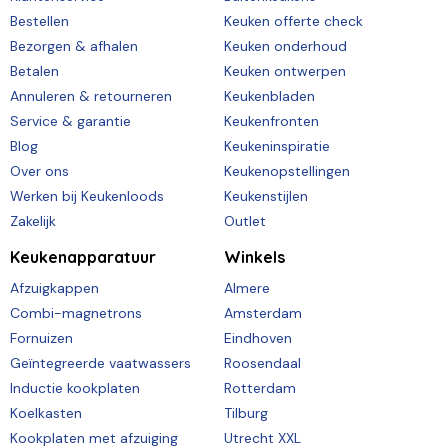
Bestellen
Keuken offerte check
Bezorgen & afhalen
Keuken onderhoud
Betalen
Keuken ontwerpen
Annuleren & retourneren
Keukenbladen
Service & garantie
Keukenfronten
Blog
Keukeninspiratie
Over ons
Keukenopstellingen
Werken bij Keukenloods
Keukenstijlen
Zakelijk
Outlet
Keukenapparatuur
Winkels
Afzuigkappen
Almere
Combi-magnetrons
Amsterdam
Fornuizen
Eindhoven
Geïntegreerde vaatwassers
Roosendaal
Inductie kookplaten
Rotterdam
Koelkasten
Tilburg
Kookplaten met afzuiging
Utrecht XXL