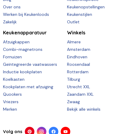
Over ons
Keukenopstellingen
Werken bij Keukenloods
Keukenstijlen
Zakelijk
Outlet
Keukenapparatuur
Winkels
Afzuigkappen
Almere
Combi-magnetrons
Amsterdam
Fornuizen
Eindhoven
Geïntegreerde vaatwassers
Roosendaal
Inductie kookplaten
Rotterdam
Koelkasten
Tilburg
Kookplaten met afzuiging
Utrecht XXL
Quookers
Zaandam XXL
Vriezers
Zwaag
Merken
Bekijk alle winkels
Volg ons