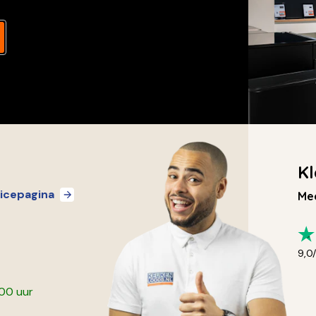
Kl
icepagina
Mee
9,0
:00 uur