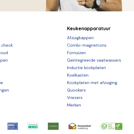
Keukenapparatuur
Afzuigkappen
e check
Combi-magnetrons
houd
Fornuizen
rpen
Geïntegreerde vaatwassers
Inductie kookplaten
Koelkasten
ie
Kookplaten met afzuiging
ingen
Quookers
Vriezers
Merken