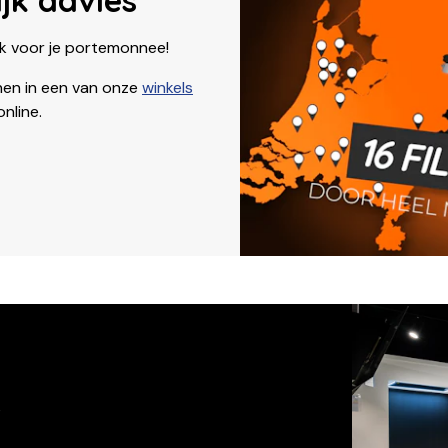
ok voor je portemonnee!
nnen in een van onze
winkels
nline.
s