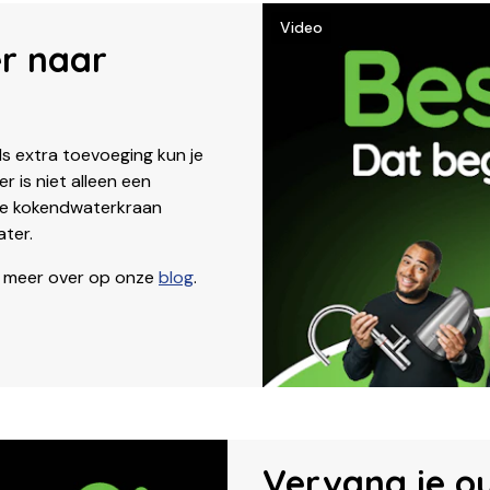
Video
r naar
ls extra toevoeging kun je
 is niet alleen een
ze kokendwaterkraan
ater.
r meer over op onze
blog
.
Vervang je o