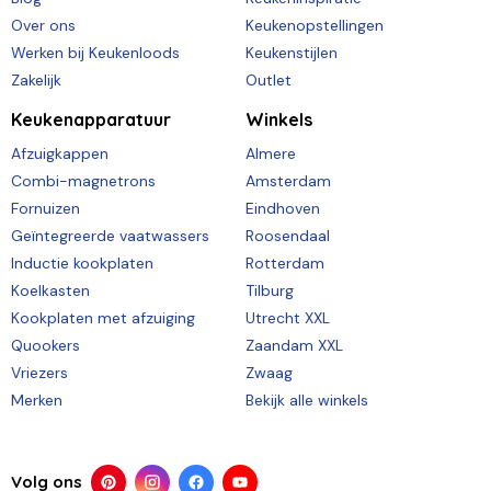
Over ons
Keukenopstellingen
Werken bij Keukenloods
Keukenstijlen
Zakelijk
Outlet
Keukenapparatuur
Winkels
Afzuigkappen
Almere
Combi-magnetrons
Amsterdam
Fornuizen
Eindhoven
Geïntegreerde vaatwassers
Roosendaal
Inductie kookplaten
Rotterdam
Koelkasten
Tilburg
Kookplaten met afzuiging
Utrecht XXL
Quookers
Zaandam XXL
Vriezers
Zwaag
Merken
Bekijk alle winkels
Volg ons