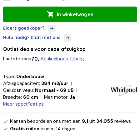
In winkelwagen
Elders goedkoper?
Hulp nodig? Chat met ons
Outlet deals voor deze afzuigkap
Laatste kans
70,-
Keukenloods Tilburg
Type:
Onderbouw
Afzuigcapaciteit:
384 m3/uur
Geluidsniveau:
Normaal - 69 dB
Breedte:
60 cm
Met motor:
Ja
Meer specificaties
Klanten beoordelen ons met een
9,1
uit
34.055
reviews
Gratis ruilen
binnen 14 dagen