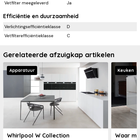
Vetfilter meegeleverd
Ja
Efficiëntie en duurzaamheid
Verlichtingsefficiëntieklasse
D
Vetfilterefficiëntieklasse
C
Gerelateerde afzuigkap artikelen
Apparatuur
Keuken
Whirlpool W Collection
Waar moe