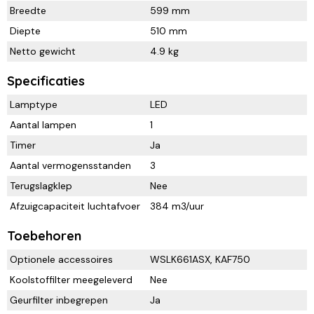
Breedte
599 mm
Diepte
510 mm
Netto gewicht
4.9 kg
Specificaties
Lamptype
LED
Aantal lampen
1
Timer
Ja
Aantal vermogensstanden
3
Terugslagklep
Nee
Afzuigcapaciteit luchtafvoer
384 m3/uur
Toebehoren
Optionele accessoires
WSLK661ASX, KAF750
Koolstoffilter meegeleverd
Nee
Geurfilter inbegrepen
Ja