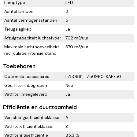
Lamptype
LED
Aantal lampen
3
Aantal vermogensstanden
5
Terugslagklep
Ja
Afzuigcapaciteit luchtafvoer
702 m3/uur
Maximale luchthoeveelheid
370 m3/uur
recirculatie intensiefstand
Toebehoren
Optionele accessoires
LZ50961, LZ50960, KAF750
Geurfilter inbegrepen
Nee
Vetfilter meegeleverd
Ja
Efficiëntie en duurzaamheid
Verlichtingsefficiëntieklasse
A
Vetfilterefficiëntieklasse
B
Vetfilteringsefficiëntie
85.3 %