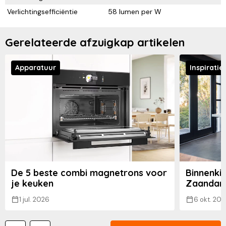
Verlichtingsefficiëntie
58 lumen per W
Gerelateerde afzuigkap artikelen
Apparatuur
Inspiratie
De 5 beste combi magnetrons voor
Binnenkij
je keuken
Zaandam
1 jul. 2026
6 okt. 202