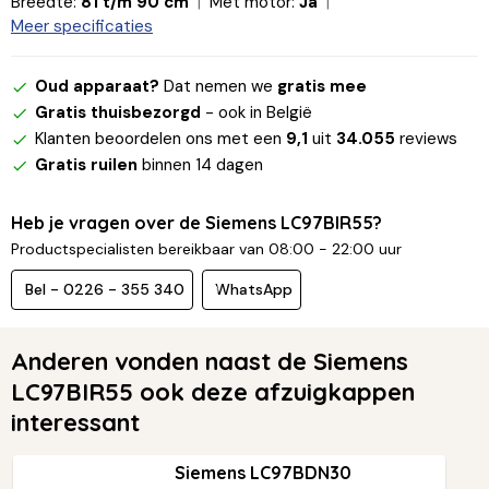
Breedte:
81 t/m 90 cm
Met motor:
Ja
Meer specificaties
Oud apparaat?
Dat nemen we
gratis mee
Gratis thuisbezorgd
- ook in België
Klanten beoordelen ons met een
9,1
uit
34.055
reviews
Gratis ruilen
binnen 14 dagen
Heb je vragen over de Siemens LC97BIR55?
Productspecialisten bereikbaar van 08:00 - 22:00 uur
Bel - 0226 - 355 340
WhatsApp
Anderen vonden naast de Siemens
LC97BIR55 ook deze afzuigkappen
interessant
Siemens LC97BDN30