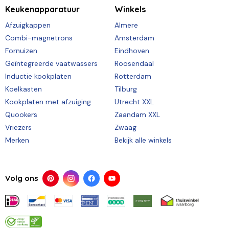
Keukenapparatuur
Winkels
Afzuigkappen
Almere
Combi-magnetrons
Amsterdam
Fornuizen
Eindhoven
Geïntegreerde vaatwassers
Roosendaal
Inductie kookplaten
Rotterdam
Koelkasten
Tilburg
Kookplaten met afzuiging
Utrecht XXL
Quookers
Zaandam XXL
Vriezers
Zwaag
Merken
Bekijk alle winkels
Volg ons