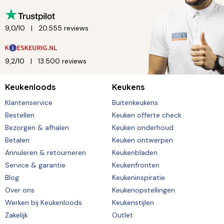
9,0/10
20.555 reviews
9,2/10
13.500 reviews
Keukenloods
Keukens
Klantenservice
Buitenkeukens
Bestellen
Keuken offerte check
Bezorgen & afhalen
Keuken onderhoud
Betalen
Keuken ontwerpen
Annuleren & retourneren
Keukenbladen
Service & garantie
Keukenfronten
Blog
Keukeninspiratie
Over ons
Keukenopstellingen
Werken bij Keukenloods
Keukenstijlen
Zakelijk
Outlet