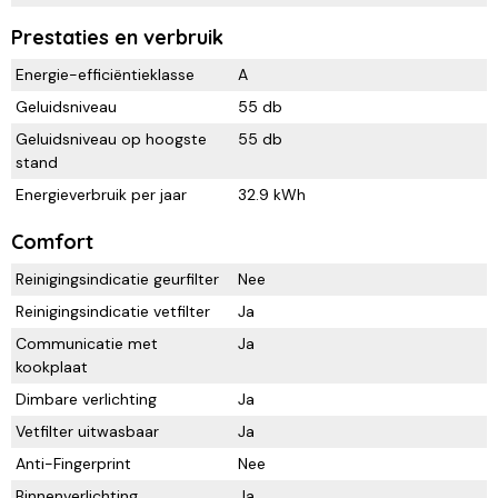
Prestaties en verbruik
Energie-efficiëntieklasse
A
Geluidsniveau
55 db
Geluidsniveau op hoogste
55 db
stand
Energieverbruik per jaar
32.9 kWh
Comfort
Reinigingsindicatie geurfilter
Nee
Reinigingsindicatie vetfilter
Ja
Communicatie met
Ja
kookplaat
Dimbare verlichting
Ja
Vetfilter uitwasbaar
Ja
Anti-Fingerprint
Nee
Binnenverlichting
Ja