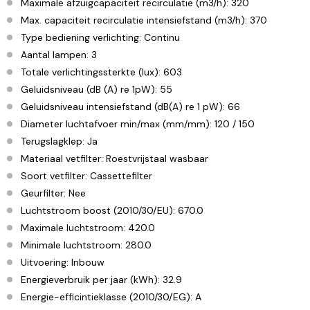
Maximale afzuigcapaciteit recirculatie (m3/h): 320
Max. capaciteit recirculatie intensiefstand (m3/h): 370
Type bediening verlichting: Continu
Aantal lampen: 3
Totale verlichtingssterkte (lux): 603
Geluidsniveau (dB (A) re 1pW): 55
Geluidsniveau intensiefstand (dB(A) re 1 pW): 66
Diameter luchtafvoer min/max (mm/mm): 120 / 150
Terugslagklep: Ja
Materiaal vetfilter: Roestvrijstaal wasbaar
Soort vetfilter: Cassettefilter
Geurfilter: Nee
Luchtstroom boost (2010/30/EU): 670.0
Maximale luchtstroom: 420.0
Minimale luchtstroom: 280.0
Uitvoering: Inbouw
Energieverbruik per jaar (kWh): 32.9
Energie-efficintieklasse (2010/30/EG): A