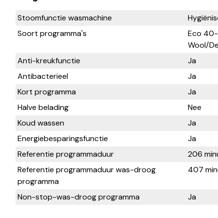
Stoomfunctie wasmachine
Hygiëni
Soort programma's
Eco 40-6
Wool/Del
Anti-kreukfunctie
Ja
Antibacterieel
Ja
Kort programma
Ja
Halve belading
Nee
Koud wassen
Ja
Energiebesparingsfunctie
Ja
Referentie programmaduur
206 min
Referentie programmaduur was-droog
407 min
programma
Non-stop-was-droog programma
Ja