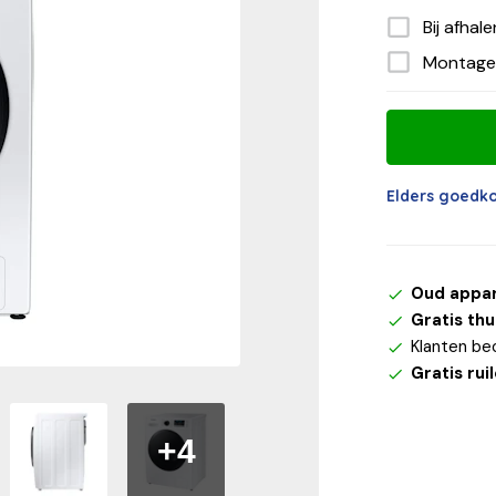
Bij afhal
Montage
Elders goedk
Oud appa
Gratis th
Klanten be
Gratis rui
+4