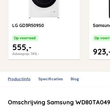
LG GD3R509S0
Samsun
Op voorraad
Op voor
555,-
923,
Adviesprijs
749,-
Productinfo
Specificaties
Blog
Omschrijving Samsung WD80TA04