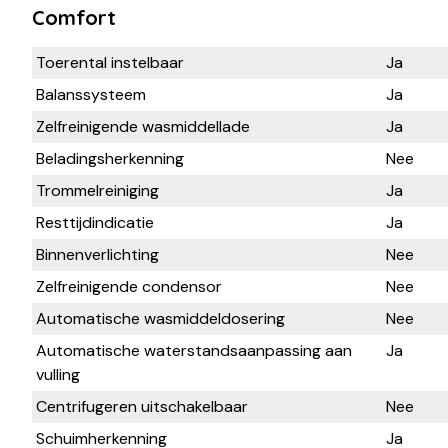
Comfort
Toerental instelbaar
Ja
Balanssysteem
Ja
Zelfreinigende wasmiddellade
Ja
Beladingsherkenning
Nee
Trommelreiniging
Ja
Resttijdindicatie
Ja
Binnenverlichting
Nee
Zelfreinigende condensor
Nee
Automatische wasmiddeldosering
Nee
Automatische waterstandsaanpassing aan
Ja
vulling
Centrifugeren uitschakelbaar
Nee
Schuimherkenning
Ja