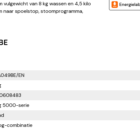
vulgewicht van 8 kg wassen en 4,5 kilo
Energielab
pm naar spoelstop, stoomprogramma,
BE
049BE/EN
g
0608483
 5000-serie
nd
g-combinatie