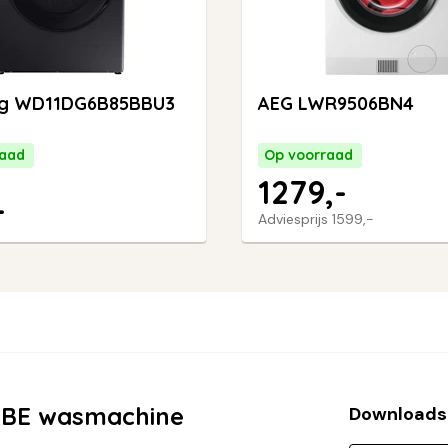
g WD11DG6B85BBU3
AEG LWR9506BN4
raad
Op voorraad
1279,-
-
Adviesprijs
1599,-
9BE wasmachine
Download