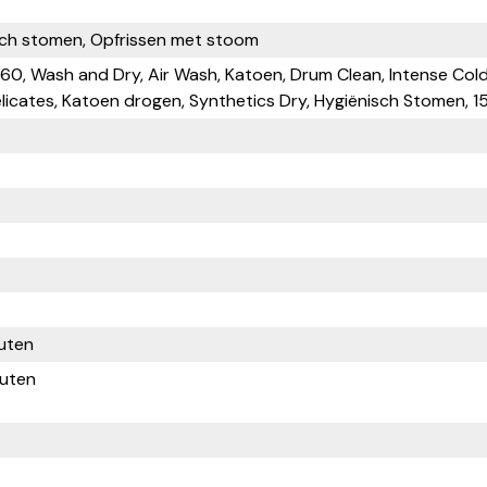
sch stomen, Opfrissen met stoom
0, Wash and Dry, Air Wash, Katoen, Drum Clean, Intense Cold,
icates, Katoen drogen, Synthetics Dry, Hygiënisch Stomen, 1
uten
uten