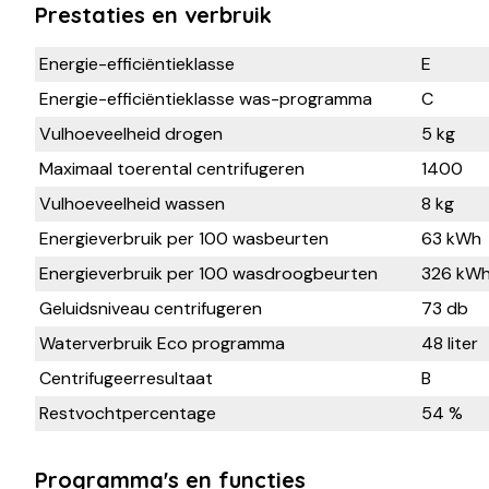
Prestaties en verbruik
Energie-efficiëntieklasse
E
Energie-efficiëntieklasse was-programma
C
Vulhoeveelheid drogen
5 kg
Maximaal toerental centrifugeren
1400
Vulhoeveelheid wassen
8 kg
Energieverbruik per 100 wasbeurten
63 kWh
Energieverbruik per 100 wasdroogbeurten
326 kW
Geluidsniveau centrifugeren
73 db
Waterverbruik Eco programma
48 liter
Centrifugeerresultaat
B
Restvochtpercentage
54 %
Programma's en functies