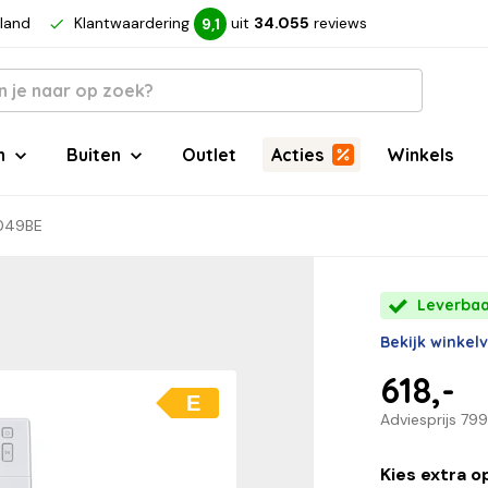
rland
Klantwaardering
uit
34.055
reviews
9,1
n
Buiten
Outlet
Acties
Winkels
049BE
Leverbaa
Bekijk winkel
618,-
E
Adviesprijs
799
Kies extra o