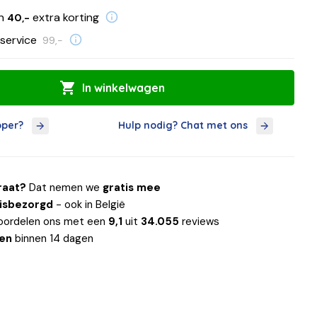
en
extra korting
40,-
service
99,-
In winkelwagen
oper?
Hulp nodig? Chat met ons
raat?
Dat nemen we
gratis mee
uisbezorgd
- ook in België
oordelen ons met een
9,1
uit
34.055
reviews
len
binnen 14 dagen