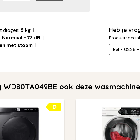
Heb je vr
t drogen:
5 kg
:
Normaal - 73 dB
Productspecial
sen met stoom
Bel - 0226 
 WD80TA049BE ook deze wasmachines
D