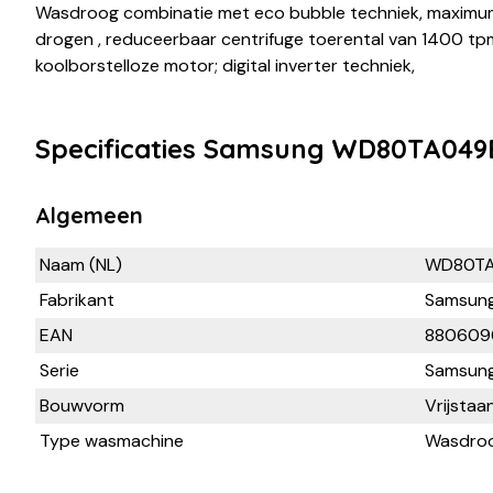
Wasdroog combinatie met eco bubble techniek, maximum 
drogen , reduceerbaar centrifuge toerental van 1400 t
koolborstelloze motor; digital inverter techniek,
Specificaties Samsung WD80TA049
Algemeen
Naam (NL)
WD80TA
Fabrikant
Samsun
EAN
880609
Serie
Samsung
Bouwvorm
Vrijstaa
Type wasmachine
Wasdroo