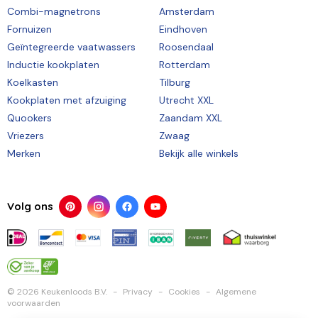
Combi-magnetrons
Amsterdam
Fornuizen
Eindhoven
Geïntegreerde vaatwassers
Roosendaal
Inductie kookplaten
Rotterdam
Koelkasten
Tilburg
Kookplaten met afzuiging
Utrecht XXL
Quookers
Zaandam XXL
Vriezers
Zwaag
Merken
Bekijk alle winkels
Volg ons
© 2026 Keukenloods B.V.
Privacy
Cookies
Algemene
voorwaarden