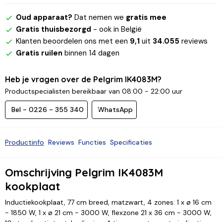
Oud apparaat?
Dat nemen we
gratis mee
Gratis thuisbezorgd
- ook in België
Klanten beoordelen ons met een
9,1
uit
34.055
reviews
Gratis ruilen
binnen 14 dagen
Heb je vragen over de Pelgrim IK4083M?
Productspecialisten bereikbaar van 08:00 - 22:00 uur
Bel - 0226 - 355 340
WhatsApp
Productinfo
Reviews
Functies
Specificaties
Omschrijving Pelgrim IK4083M
kookplaat
Inductiekookplaat, 77 cm breed, matzwart, 4 zones: 1 x ø 16 cm
- 1850 W, 1 x ø 21 cm - 3000 W, flexzone 21 x 36 cm - 3000 W,