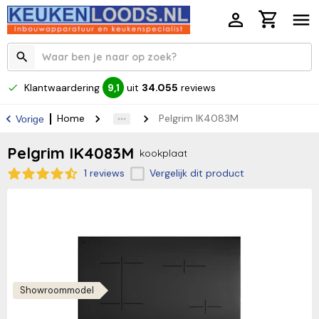
Klantwaardering
uit
34.055
reviews
9,1
Home
Pelgrim IK4083M
Vorige
Pelgrim IK4083M
kookplaat
1 reviews
Vergelijk dit product
Showroommodel