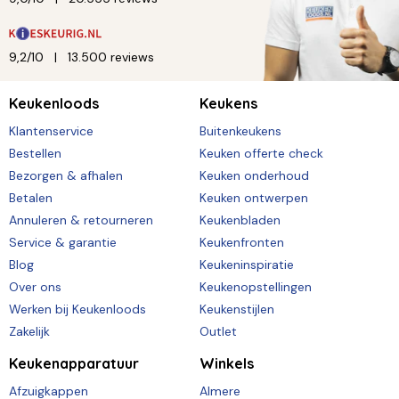
9,2/10
13.500 reviews
Keukenloods
Keukens
Klantenservice
Buitenkeukens
Bestellen
Keuken offerte check
Bezorgen & afhalen
Keuken onderhoud
Betalen
Keuken ontwerpen
Annuleren & retourneren
Keukenbladen
Service & garantie
Keukenfronten
Blog
Keukeninspiratie
Over ons
Keukenopstellingen
Werken bij Keukenloods
Keukenstijlen
Zakelijk
Outlet
Keukenapparatuur
Winkels
Afzuigkappen
Almere