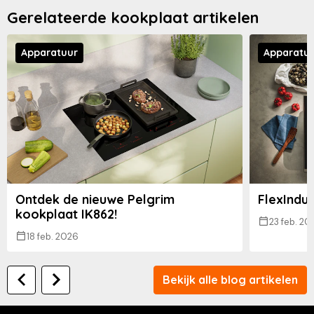
Gerelateerde kookplaat artikelen
Apparatuur
Apparatu
Ontdek de nieuwe Pelgrim
FlexInduc
kookplaat IK862!
23 feb. 20
18 feb. 2026
Bekijk alle blog artikelen