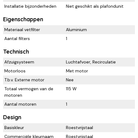
Installatie bijzonderheden
Niet geschikt als plafondunit
Eigenschappen
Materiaal vetfilter
Aluminium
Aantal filters
1
Technisch
Afzuigsysteem
Luchtafvoer, Recirculatie
Motorloos
Met motor
T.b.v. Externe motor
Nee
Totaal vermogen van de
115 W
motoren
Aantal motoren
1
Design
Basiskleur
Roestvrijstaal
Commerciële kleurnaam
Roestvrijstaal