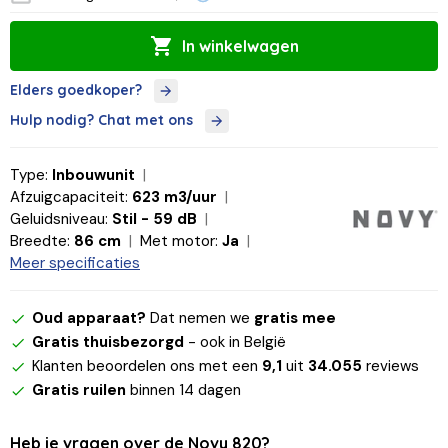
In winkelwagen
Elders goedkoper?
Hulp nodig? Chat met ons
Type:
Inbouwunit
Afzuigcapaciteit:
623 m3/uur
Geluidsniveau:
Stil - 59 dB
Breedte:
86 cm
Met motor:
Ja
Meer specificaties
Oud apparaat?
Dat nemen we
gratis mee
Gratis thuisbezorgd
- ook in België
Klanten beoordelen ons met een
9,1
uit
34.055
reviews
Gratis ruilen
binnen 14 dagen
Heb je vragen over de Novy 820?