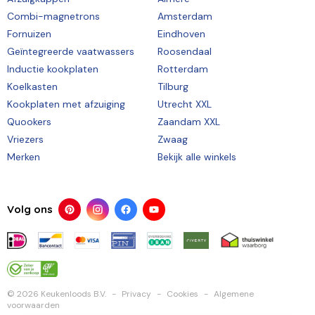
Combi-magnetrons
Amsterdam
Fornuizen
Eindhoven
Geïntegreerde vaatwassers
Roosendaal
Inductie kookplaten
Rotterdam
Koelkasten
Tilburg
Kookplaten met afzuiging
Utrecht XXL
Quookers
Zaandam XXL
Vriezers
Zwaag
Merken
Bekijk alle winkels
Volg ons
© 2026 Keukenloods B.V.
Privacy
Cookies
Algemene
voorwaarden