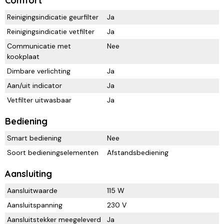
Comfort
Reinigingsindicatie geurfilter
Ja
Reinigingsindicatie vetfilter
Ja
Communicatie met
Nee
kookplaat
Dimbare verlichting
Ja
Aan/uit indicator
Ja
Vetfilter uitwasbaar
Ja
Bediening
Smart bediening
Nee
Soort bedieningselementen
Afstandsbediening
Aansluiting
Aansluitwaarde
115 W
Aansluitspanning
230 V
Aansluitstekker meegeleverd
Ja