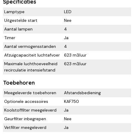
Specificaties
Lamptype
LED
Uitgestelde start
Nee
Aantal lampen
4
Timer
Ja
Aantal vermogensstanden
4
Afzuigcapaciteit luchtafvoer
623 m3/uur
Maximale luchthoeveelheid
623 m3/uur
recirculatie intensiefstand
Toebehoren
Meegeleverde toebehoren
Afstandsbediening
Optionele accessoires
KAF750
Koolstoffilter meegeleverd
Ja
Geurfilter inbegrepen
Nee
Vetfilter meegeleverd
Ja