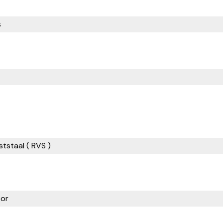
s
tstaal ( RVS )
or