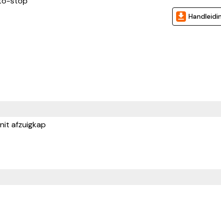
uto-stop
Handleidi
it afzuigkap