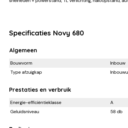
snelheden + powerstand, TL verlichting, naloopstand, a
Specificaties Novy 680
Algemeen
Bouwvorm
Inbouw
Type afzuigkap
Inbouwun
Prestaties en verbruik
Energie-efficiëntieklasse
A
Geluidsniveau
58 db