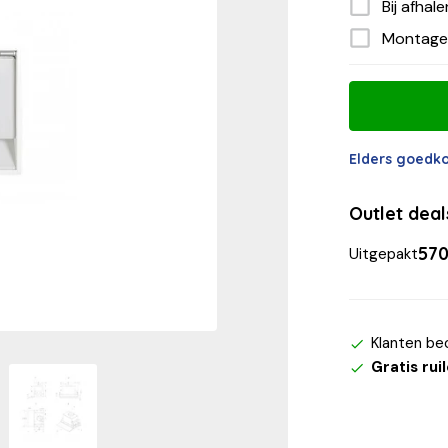
Bij afhal
Montage
Elders goedk
Outlet dea
570
Uitgepakt
Klanten be
Gratis rui