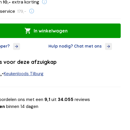
en
extra korting
10,-
service
179,-
In winkelwagen
oper?
Hulp nodig? Chat met ons
ls voor deze afzuigkap
,-
Keukenloods Tilburg
oordelen ons met een
9,1
uit
34.055
reviews
len
binnen 14 dagen