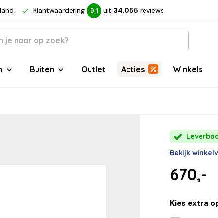
rland
Klantwaardering
uit
34.055
reviews
9,1
n
Buiten
Outlet
Acties
Winkels
Leverbaa
Bekijk winkel
670,-
Kies extra o