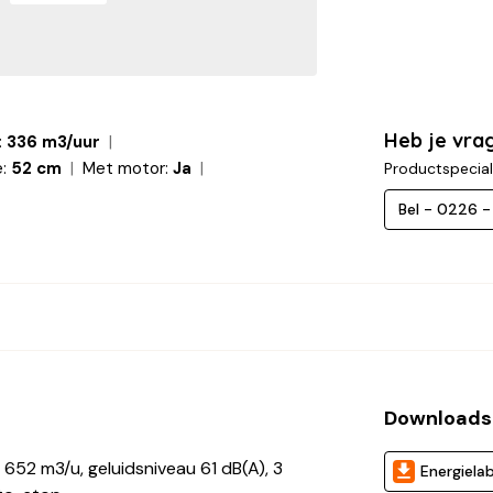
Heb je vra
:
336 m3/uur
:
52 cm
Met motor:
Ja
Productspecial
Bel - 0226 
Downloads
652 m3/u, geluidsniveau 61 dB(A), 3
Energielab