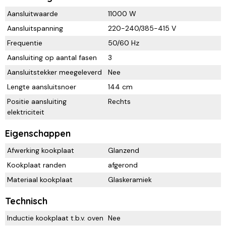
Aansluitwaarde
11000 W
Aansluitspanning
220-240/385-415 V
Frequentie
50/60 Hz
Aansluiting op aantal fasen
3
Aansluitstekker meegeleverd
Nee
Lengte aansluitsnoer
144 cm
Positie aansluiting
Rechts
elektriciteit
Eigenschappen
Afwerking kookplaat
Glanzend
Kookplaat randen
afgerond
Materiaal kookplaat
Glaskeramiek
Technisch
Inductie kookplaat t.b.v. oven
Nee