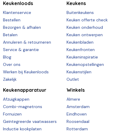
Keukenloods
Keukens
Klantenservice
Buitenkeukens
Bestellen
Keuken offerte check
Bezorgen & afhalen
Keuken onderhoud
Betalen
Keuken ontwerpen
Annuleren & retourneren
Keukenbladen
Service & garantie
Keukenfronten
Blog
Keukeninspiratie
Over ons
Keukenopstellingen
Werken bij Keukenloods
Keukenstijlen
Zakelijk
Outlet
Keukenapparatuur
Winkels
Afzuigkappen
Almere
Combi-magnetrons
Amsterdam
Fornuizen
Eindhoven
Geïntegreerde vaatwassers
Roosendaal
Inductie kookplaten
Rotterdam