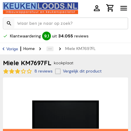
Klantwaardering
uit
34.055
reviews
9,1
Home
Miele KM7697FL
Vorige
Miele KM7697FL
kookplaat
8 reviews
Vergelijk dit product