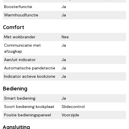
Boosterfunctie
Ja
Warmhoudfunctie
Ja
Comfort
Met wokbrander
Nee
Communicatie met
Ja
afzuigkap
Aan/uit indicator
Ja
Automatische pandetectie
Ja
Indicator actieve kookzone
Ja
Bediening
Smart bediening
Ja
Soort bediening kookplaat
Slidecontrol
Positie bedieningspaneel
Voorzijde
Aansluiting