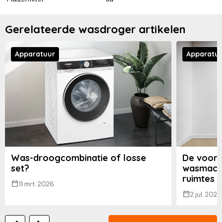
Gerelateerde wasdroger artikelen
Apparatuur
Apparatu
Was-droogcombinatie of losse
De voord
set?
wasmach
ruimtes
11 mrt. 2026
2 jul. 2025