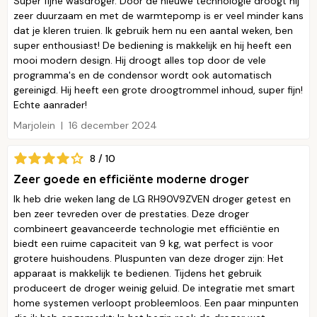
Super fijne wasdroger. Door de nieuwe technologie droogt hij
zeer duurzaam en met de warmtepomp is er veel minder kans
dat je kleren truien. Ik gebruik hem nu een aantal weken, ben
super enthousiast! De bediening is makkelijk en hij heeft een
mooi modern design. Hij droogt alles top door de vele
programma's en de condensor wordt ook automatisch
gereinigd. Hij heeft een grote droogtrommel inhoud, super fijn!
Echte aanrader!
Marjolein
16 december 2024
8 / 10
Zeer goede en efficiënte moderne droger
Ik heb drie weken lang de LG RH90V9ZVEN droger getest en
ben zeer tevreden over de prestaties. Deze droger
combineert geavanceerde technologie met efficiëntie en
biedt een ruime capaciteit van 9 kg, wat perfect is voor
grotere huishoudens. Pluspunten van deze droger zijn: Het
apparaat is makkelijk te bedienen. Tijdens het gebruik
produceert de droger weinig geluid. De integratie met smart
home systemen verloopt probleemloos. Een paar minpunten