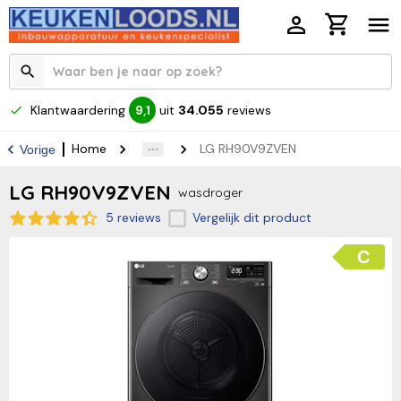
Klantwaardering
uit
34.055
reviews
9,1
Home
LG RH90V9ZVEN
Vorige
LG RH90V9ZVEN
wasdroger
5 reviews
Vergelijk dit product
C