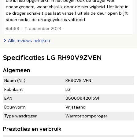
die ik heb opgemerkt: In het begin rook de droger wat
onaangenaam, waarschijnlijk door de nieuwigheid. Het licht in
de droger schakelt pas laat vanzelf uit als de deur open blijft
staan nadat de droogcyclus is voltooid.
Bob69
11 december 2024
Alle reviews bekijken
Specificaties LG RH90V9ZVEN
Algemeen
Naam (NL)
RH90V9LVEN
Fabrikant
LG
EAN
8806084201591
Bouwvorm
Vrijstaand
Type wasdroger
Warmtepompdroger
Prestaties en verbruik