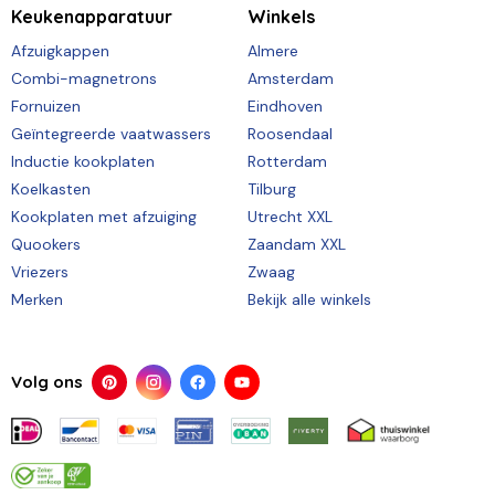
Keukenapparatuur
Winkels
Afzuigkappen
Almere
Combi-magnetrons
Amsterdam
Fornuizen
Eindhoven
Geïntegreerde vaatwassers
Roosendaal
Inductie kookplaten
Rotterdam
Koelkasten
Tilburg
Kookplaten met afzuiging
Utrecht XXL
Quookers
Zaandam XXL
Vriezers
Zwaag
Merken
Bekijk alle winkels
Volg ons