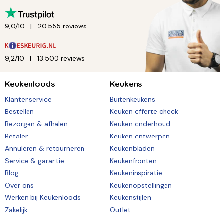
9,0/10
20.555 reviews
9,2/10
13.500 reviews
Keukenloods
Keukens
Klantenservice
Buitenkeukens
Bestellen
Keuken offerte check
Bezorgen & afhalen
Keuken onderhoud
Betalen
Keuken ontwerpen
Annuleren & retourneren
Keukenbladen
Service & garantie
Keukenfronten
Blog
Keukeninspiratie
Over ons
Keukenopstellingen
Werken bij Keukenloods
Keukenstijlen
Zakelijk
Outlet