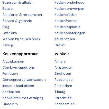
Bezorgen & afhalen
Keuken onderhoud
Betalen
Keuken ontwerpen
Annuleren & retourneren
Keukenbladen
Service & garantie
Keukenfronten
Blog
Keukeninspiratie
Over ons
Keukenopstellingen
Werken bij Keukenloods
Keukenstijlen
Zakelijk
Outlet
Keukenapparatuur
Winkels
Afzuigkappen
Almere
Combi-magnetrons
Amsterdam
Fornuizen
Eindhoven
Geïntegreerde vaatwassers
Roosendaal
Inductie kookplaten
Rotterdam
Koelkasten
Tilburg
Kookplaten met afzuiging
Utrecht XXL
Quookers
Zaandam XXL