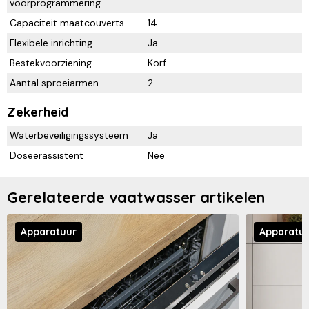
voorprogrammering
Capaciteit maatcouverts
14
Flexibele inrichting
Ja
Bestekvoorziening
Korf
Aantal sproeiarmen
2
Zekerheid
Waterbeveiligingssysteem
Ja
Doseerassistent
Nee
Gerelateerde vaatwasser artikelen
Apparatuur
Apparatu