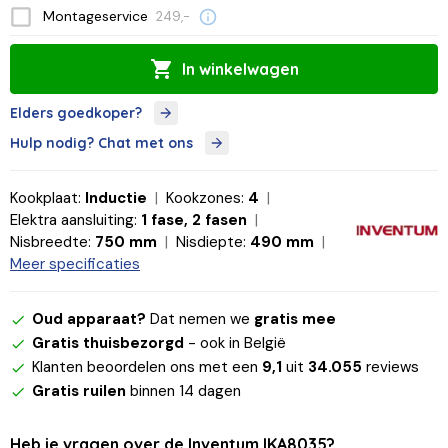
Montageservice
249,-
In winkelwagen
Elders goedkoper?
Hulp nodig? Chat met ons
Kookplaat:
Inductie
Kookzones:
4
Elektra aansluiting:
1 fase, 2 fasen
Nisbreedte:
750 mm
Nisdiepte:
490 mm
Meer specificaties
Oud apparaat?
Dat nemen we
gratis mee
Gratis thuisbezorgd
- ook in België
Klanten beoordelen ons met een
9,1
uit
34.055
reviews
Gratis ruilen
binnen 14 dagen
Heb je vragen over de Inventum IKA8035?