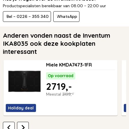
Productspecialisten bereikbaar van 08:00 - 22:00 uur
Bel - 0226 - 355 340
WhatsApp
Anderen vonden naast de Inventum
IKA8035 ook deze kookplaten
interessant
Miele KMDA7473-1FR
Op voorraad
2719,-
Meestal
3199,-
Holiday deal
H