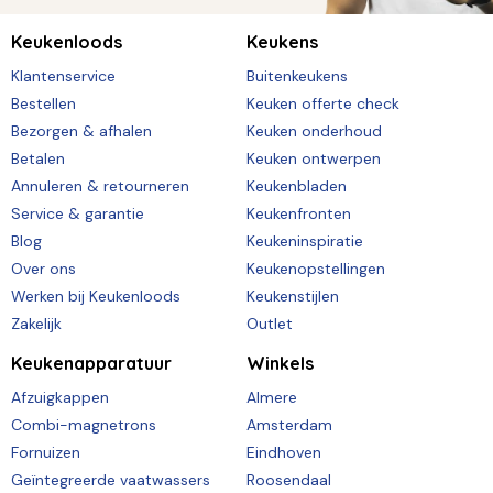
Keukenloods
Keukens
Klantenservice
Buitenkeukens
Bestellen
Keuken offerte check
Bezorgen & afhalen
Keuken onderhoud
Betalen
Keuken ontwerpen
Annuleren & retourneren
Keukenbladen
Service & garantie
Keukenfronten
Blog
Keukeninspiratie
Over ons
Keukenopstellingen
Werken bij Keukenloods
Keukenstijlen
Zakelijk
Outlet
Keukenapparatuur
Winkels
Afzuigkappen
Almere
Combi-magnetrons
Amsterdam
Fornuizen
Eindhoven
Geïntegreerde vaatwassers
Roosendaal