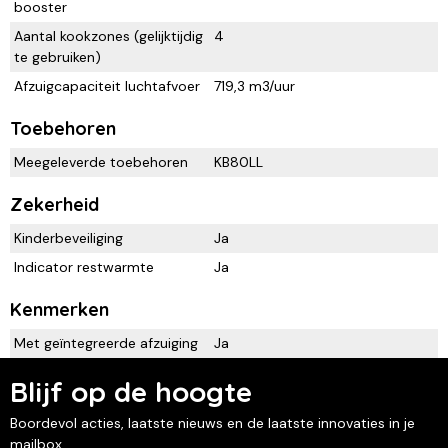
booster
Aantal kookzones (gelijktijdig
4
te gebruiken)
Afzuigcapaciteit luchtafvoer
719,3 m3/uur
Toebehoren
Meegeleverde toebehoren
KB80LL
Zekerheid
Kinderbeveiliging
Ja
Indicator restwarmte
Ja
Kenmerken
Met geïntegreerde afzuiging
Ja
Blijf op de hoogte
Boordevol acties, laatste nieuws en de laatste innovaties in je
mailbox