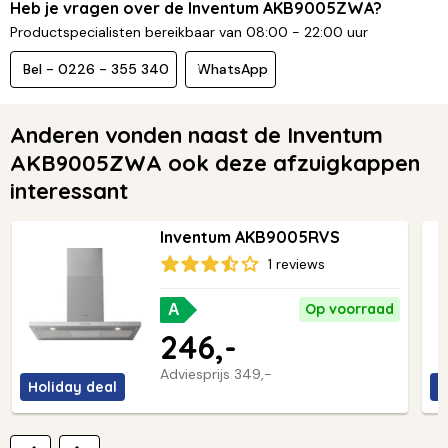
Heb je vragen over de Inventum AKB9005ZWA?
Productspecialisten bereikbaar van 08:00 - 22:00 uur
Bel - 0226 - 355 340
WhatsApp
Anderen vonden naast de Inventum
AKB9005ZWA ook deze afzuigkappen
interessant
Inventum AKB9005RVS
1 reviews
Op voorraad
A
246,-
Adviesprijs
349,-
Holiday deal
H