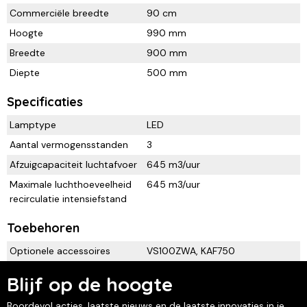
Commerciële breedte
90 cm
Hoogte
990 mm
Breedte
900 mm
Diepte
500 mm
Specificaties
Lamptype
LED
Aantal vermogensstanden
3
Afzuigcapaciteit luchtafvoer
645 m3/uur
Maximale luchthoeveelheid
645 m3/uur
recirculatie intensiefstand
Toebehoren
Optionele accessoires
VS100ZWA, KAF750
Blijf op de hoogte
Boordevol acties, laatste nieuws en de laatste innovaties in je