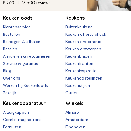
9,2/10
13.500 reviews
Keukenloods
Keukens
Klantenservice
Buitenkeukens
Bestellen
Keuken offerte check
Bezorgen & afhalen
Keuken onderhoud
Betalen
Keuken ontwerpen
Annuleren & retourneren
Keukenbladen
Service & garantie
Keukenfronten
Blog
Keukeninspiratie
Over ons
Keukenopstellingen
Werken bij Keukenloods
Keukenstijlen
Zakelijk
Outlet
Keukenapparatuur
Winkels
Afzuigkappen
Almere
Combi-magnetrons
Amsterdam
Fornuizen
Eindhoven