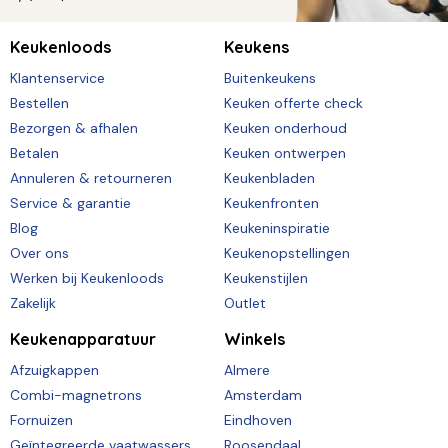
Keukenloods
Keukens
Klantenservice
Buitenkeukens
Bestellen
Keuken offerte check
Bezorgen & afhalen
Keuken onderhoud
Betalen
Keuken ontwerpen
Annuleren & retourneren
Keukenbladen
Service & garantie
Keukenfronten
Blog
Keukeninspiratie
Over ons
Keukenopstellingen
Werken bij Keukenloods
Keukenstijlen
Zakelijk
Outlet
Keukenapparatuur
Winkels
Afzuigkappen
Almere
Combi-magnetrons
Amsterdam
Fornuizen
Eindhoven
Geïntegreerde vaatwassers
Roosendaal