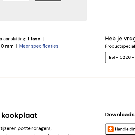
Heb je vra
a aansluiting:
1 fase
80 mm
Meer specificaties
Productspecial
Bel - 0226 
 kookplaat
Downloads
ijzeren pottendragers,
Handleidi