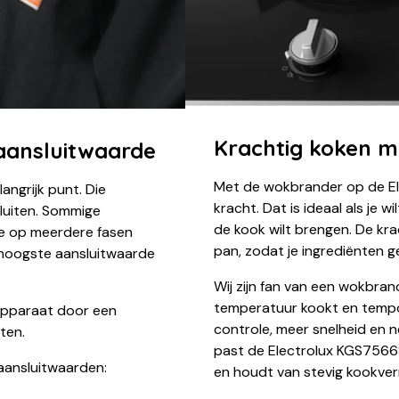
Krachtig koken 
 aansluitwaarde
Met de wokbrander op de El
angrijk punt. Die
kracht. Dat is ideaal als je 
luiten. Sommige
de kook wilt brengen. De kr
e op meerdere fasen
pan, zodat je ingrediënten ge
e hoogste aansluitwaarde
Wij zijn fan van een wokbrand
temperatuur kookt en tempo
apparaat door een
controle, meer snelheid en 
ten.
past de Electrolux KGS7566S
aansluitwaarden:
en houdt van stevig kookve