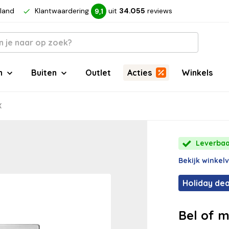
rland
Klantwaardering
uit
34.055
reviews
9,1
n
Buiten
Outlet
Acties
Winkels
X
Leverbaar
Bekijk winkel
Holiday dea
Bel of m