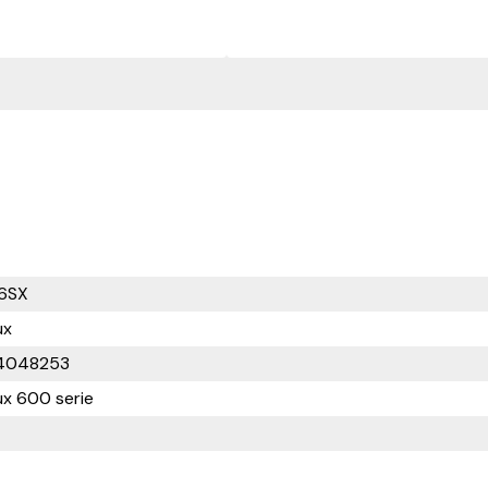
6SX
ux
4048253
ux 600 serie