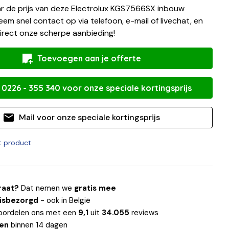
r de prijs van deze Electrolux KGS7566SX inbouw
em snel contact op via telefoon, e-mail of livechat, en
irect onze scherpe aanbieding!
Toevoegen aan je offerte
 0226 - 355 340 voor onze speciale kortingsprijs
Mail voor onze speciale kortingsprijs
it product
raat?
Dat nemen we
gratis mee
uisbezorgd
- ook in België
oordelen ons met een
9,1
uit
34.055
reviews
len
binnen 14 dagen