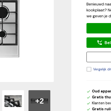
Benieuwd naa
kookplaat? Ne
we geven je d
Bel
Vergelijk d
Oud appa
Gratis th
+2
Klanten be
Gratis rui