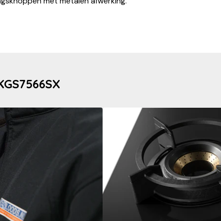
ingsknoppen met metalen afwerking.
 KGS7566SX