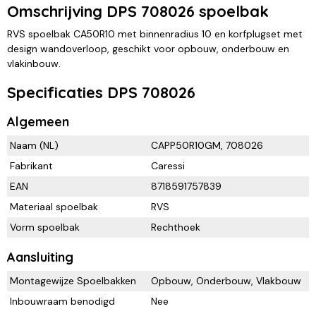
Omschrijving DPS 708026 spoelbak
RVS spoelbak CA50R10 met binnenradius 10 en korfplugset met
design wandoverloop, geschikt voor opbouw, onderbouw en
vlakinbouw.
Specificaties DPS 708026
Algemeen
Naam (NL)
CAPP50R10GM, 708026
Fabrikant
Caressi
EAN
8718591757839
Materiaal spoelbak
RVS
Vorm spoelbak
Rechthoek
Aansluiting
Montagewijze Spoelbakken
Opbouw, Onderbouw, Vlakbouw
Inbouwraam benodigd
Nee