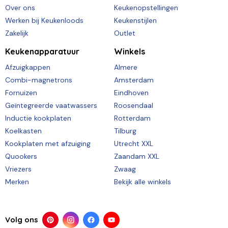
Over ons
Keukenopstellingen
Werken bij Keukenloods
Keukenstijlen
Zakelijk
Outlet
Keukenapparatuur
Winkels
Afzuigkappen
Almere
Combi-magnetrons
Amsterdam
Fornuizen
Eindhoven
Geïntegreerde vaatwassers
Roosendaal
Inductie kookplaten
Rotterdam
Koelkasten
Tilburg
Kookplaten met afzuiging
Utrecht XXL
Quookers
Zaandam XXL
Vriezers
Zwaag
Merken
Bekijk alle winkels
Volg ons