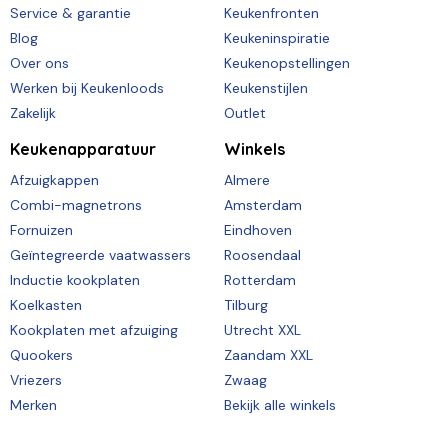
Service & garantie
Keukenfronten
Blog
Keukeninspiratie
Over ons
Keukenopstellingen
Werken bij Keukenloods
Keukenstijlen
Zakelijk
Outlet
Keukenapparatuur
Winkels
Afzuigkappen
Almere
Combi-magnetrons
Amsterdam
Fornuizen
Eindhoven
Geïntegreerde vaatwassers
Roosendaal
Inductie kookplaten
Rotterdam
Koelkasten
Tilburg
Kookplaten met afzuiging
Utrecht XXL
Quookers
Zaandam XXL
Vriezers
Zwaag
Merken
Bekijk alle winkels