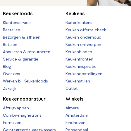
Keukenloods
Keukens
Klantenservice
Buitenkeukens
Bestellen
Keuken offerte check
Bezorgen & afhalen
Keuken onderhoud
Betalen
Keuken ontwerpen
Annuleren & retourneren
Keukenbladen
Service & garantie
Keukenfronten
Blog
Keukeninspiratie
Over ons
Keukenopstellingen
Werken bij Keukenloods
Keukenstijlen
Zakelijk
Outlet
Keukenapparatuur
Winkels
Afzuigkappen
Almere
Combi-magnetrons
Amsterdam
Fornuizen
Eindhoven
Geïntegreerde vaatwassers
Roosendaal