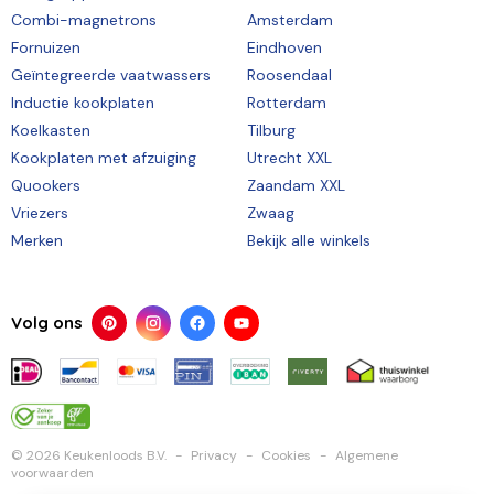
Combi-magnetrons
Amsterdam
Fornuizen
Eindhoven
Geïntegreerde vaatwassers
Roosendaal
Inductie kookplaten
Rotterdam
Koelkasten
Tilburg
Kookplaten met afzuiging
Utrecht XXL
Quookers
Zaandam XXL
Vriezers
Zwaag
Merken
Bekijk alle winkels
Volg ons
© 2026 Keukenloods B.V.
Privacy
Cookies
Algemene
voorwaarden