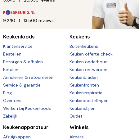
9,0/10
20.555 reviews
9,2/10
13.500 reviews
Keukenloods
Keukens
Klantenservice
Buitenkeukens
Bestellen
Keuken offerte check
Bezorgen & afhalen
Keuken onderhoud
Betalen
Keuken ontwerpen
Annuleren & retourneren
Keukenbladen
Service & garantie
Keukenfronten
Blog
Keukeninspiratie
Over ons
Keukenopstellingen
Werken bij Keukenloods
Keukenstijlen
Zakelijk
Outlet
Keukenapparatuur
Winkels
Afzuigkappen
Almere