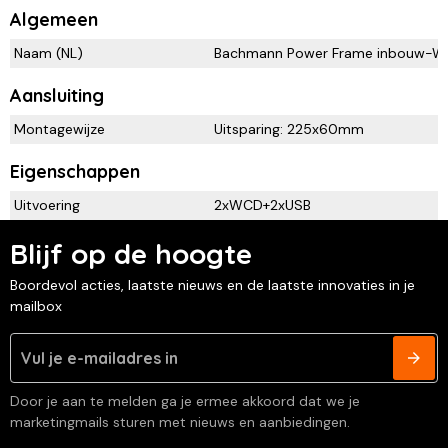
Algemeen
Naam (NL)
Bachmann Power Frame inbouw-
Aansluiting
Montagewijze
Uitsparing: 225x60mm
Eigenschappen
Uitvoering
2xWCD+2xUSB
Blijf op de hoogte
Boordevol acties, laatste nieuws en de laatste innovaties in je
mailbox
Door je aan te melden ga je ermee akkoord dat we je
marketingmails sturen met nieuws en aanbiedingen.