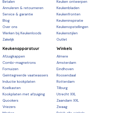
Betalen
Keuken ontwerpen
Annuleren & retourneren
Keukenbladen
Service & garantie
Keukenfronten
Blog
Keukeninspiratie
Over ons
Keukenopstellingen
Werken bij Keukenloods
Keukenstijlen
Zakelijk
Outlet
Keukenapparatuur
Winkels
Afzuigkappen
Almere
Combi-magnetrons
Amsterdam
Fornuizen
Eindhoven
Geïntegreerde vaatwassers
Roosendaal
Inductie kookplaten
Rotterdam
Koelkasten
Tilburg
Kookplaten met afzuiging
Utrecht XXL
Quookers
Zaandam XXL
Vriezers
Zwaag
Merken
Bekijk alle winkels