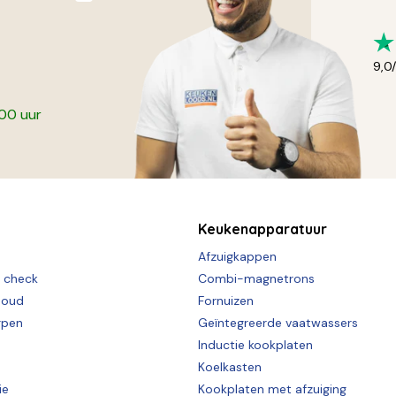
9,0
:00 uur
Keukenapparatuur
Afzuigkappen
e check
Combi-magnetrons
houd
Fornuizen
rpen
Geïntegreerde vaatwassers
Inductie kookplaten
Koelkasten
ie
Kookplaten met afzuiging