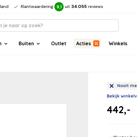
rland
Klantwaardering
uit
34.055
reviews
9,1
n
Buiten
Outlet
Acties
Winkels
Nooit me
Bekijk winkel
442,-