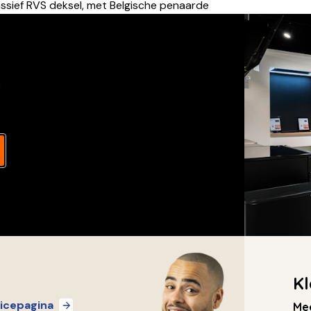
ssief RVS deksel, met Belgische penaarde
s
Kl
icepagina
Mee