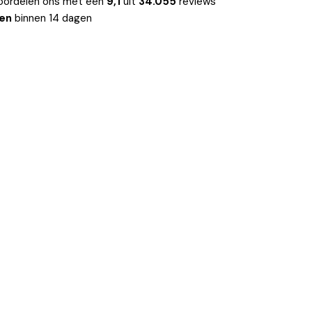
oordelen ons met een
9,1
uit
34.055
reviews
len
binnen 14 dagen