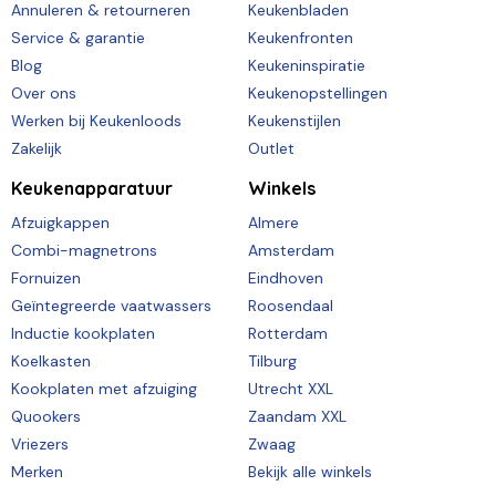
Annuleren & retourneren
Keukenbladen
Service & garantie
Keukenfronten
Blog
Keukeninspiratie
Over ons
Keukenopstellingen
Werken bij Keukenloods
Keukenstijlen
Zakelijk
Outlet
Keukenapparatuur
Winkels
Afzuigkappen
Almere
Combi-magnetrons
Amsterdam
Fornuizen
Eindhoven
Geïntegreerde vaatwassers
Roosendaal
Inductie kookplaten
Rotterdam
Koelkasten
Tilburg
Kookplaten met afzuiging
Utrecht XXL
Quookers
Zaandam XXL
Vriezers
Zwaag
Merken
Bekijk alle winkels