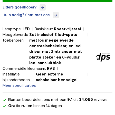
Elders goedkoper?
Hulp nodig? Chat met ons
Lamptype:
LED
Basiskleur:
Roestvrijstaal
Meegeleverde
Set inclusief 3 led-spots
toebehoren:
met los meegeleverde
centraalschakelaar, en led-
driver met 2mtr snoer met
platte steker en 6-voudig
led-aansluitblok.
Commerciële kleurnaam:
RVS
Installatie
Geen externe
bijzonderheden:
schakelaar benodigd.
Meer specificaties
Klanten beoordelen ons met een
9,1
uit
34.055
reviews
Gratis ruilen
binnen 14 dagen