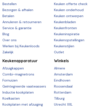
Bestellen
Keuken offerte check
Bezorgen & afhalen
Keuken onderhoud
Betalen
Keuken ontwerpen
Annuleren & retourneren
Keukenbladen
Service & garantie
Keukenfronten
Blog
Keukeninspiratie
Over ons
Keukenopstellingen
Werken bij Keukenloods
Keukenstijlen
Zakelijk
Outlet
Keukenapparatuur
Winkels
Afzuigkappen
Almere
Combi-magnetrons
Amsterdam
Fornuizen
Eindhoven
Geïntegreerde vaatwassers
Roosendaal
Inductie kookplaten
Rotterdam
Koelkasten
Tilburg
Kookplaten met afzuiging
Utrecht XXL