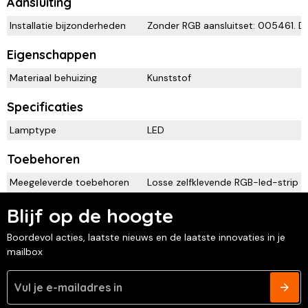
Aansluiting
Installatie bijzonderheden
Zonder RGB aansluitset: 005461. De 
Eigenschappen
Materiaal behuizing
Kunststof
Specificaties
Lamptype
LED
Toebehoren
Meegeleverde toebehoren
Losse zelfklevende RGB-led-strip m
Blijf op de hoogte
Boordevol acties, laatste nieuws en de laatste innovaties in je
mailbox