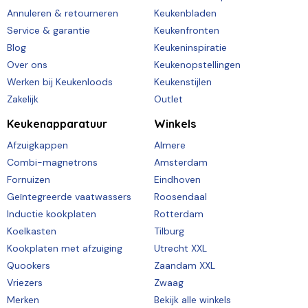
Annuleren & retourneren
Keukenbladen
Service & garantie
Keukenfronten
Blog
Keukeninspiratie
Over ons
Keukenopstellingen
Werken bij Keukenloods
Keukenstijlen
Zakelijk
Outlet
Keukenapparatuur
Winkels
Afzuigkappen
Almere
Combi-magnetrons
Amsterdam
Fornuizen
Eindhoven
Geïntegreerde vaatwassers
Roosendaal
Inductie kookplaten
Rotterdam
Koelkasten
Tilburg
Kookplaten met afzuiging
Utrecht XXL
Quookers
Zaandam XXL
Vriezers
Zwaag
Merken
Bekijk alle winkels