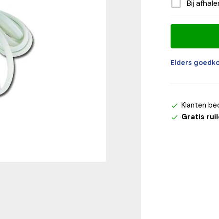
Bij afhal
Elders goedk
Klanten be
Gratis rui