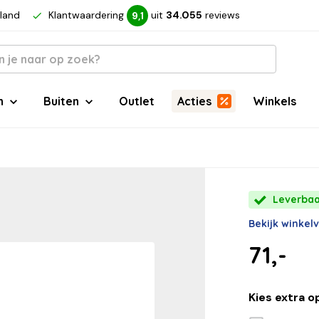
rland
Klantwaardering
uit
34.055
reviews
9,1
n
Buiten
Outlet
Acties
Winkels
Leverbaa
Bekijk winkel
71,-
Kies extra o