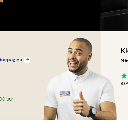
Kl
icepagina
Mee
9,0
:00 uur