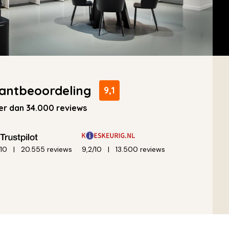
antbeoordeling
9,1
r dan 34.000 reviews
/10
20.555 reviews
9,2/10
13.500 reviews